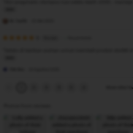
"Slot pragmatic olympus nya selalu kasih x500 , mantap
5
e
n
stars
w
g
L
b
r
i
M. Taufik
22 Mei 2025
y
e
s
L
v
5
t
5
Recommends
This item
out
O
i
i
of
"Selalu di berikan arahan untuk membeli produk slot88 d
5
W
e
n
stars
L
w
g
L
O
b
r
i
Pak Bos
22 Agustus 2025
W
y
e
s
M
v
t
Previous
Next
2
3
4
5
Show other it
1
page
page
a
i
i
r
e
n
Photos from reviews
c
w
g
o
b
r
w
y
e