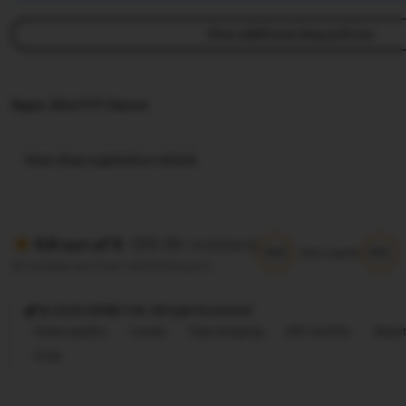
View additional shop policies
Agen Slot777 Gacor
View shop registration details
(99.8k reviews)
5.9 out of 5
5/5
5/5
Item quality
All reviews are from verified buyers
@ 2025 UFABET44, Allright Reversed
Great quality
Lovely
Fast shipping
Gift-worthy
Beaut
Cute