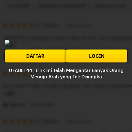
Filter
Quality (99)
Shipping & Packaging (87)
Appearance (55)
by
category
5
5
Recommends
This item
out
of
"UFABET44 memang emank selalu di hati , situs gampa
5
stars
L
DAFTAR
LOGIN
i
LOWLOW
Sep 9, 2025
s
UFABET44 | Link Ini Telah Mengantar Banyak Orang
5
t
5
Recommends
This item
Menuju Arah yang Tak Disangka
out
i
of
Situs slot777 dan slot88 nya gacor dan selalu bayar ke
5
n
stars
g
L
r
i
Marcow
27 April 2025
e
s
v
5
t
5
Recommends
This item
out
i
i
of