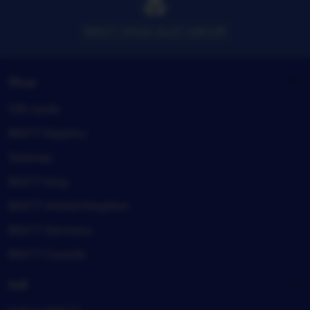
BKK77 SITUS SLOT GACOR
Shop
Gift cards
BKK77 Registry
Sitemap
BKK77 blog
BKK77 United Kingdom
BKK77 Germany
BKK77 Canada
Sell