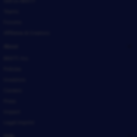
Sell on BKK77
Teams
Forums
Affiliates & Creators
About
BKK77, Inc.
Policies
Investors
Careers
Press
Impact
Legal imprint
Help