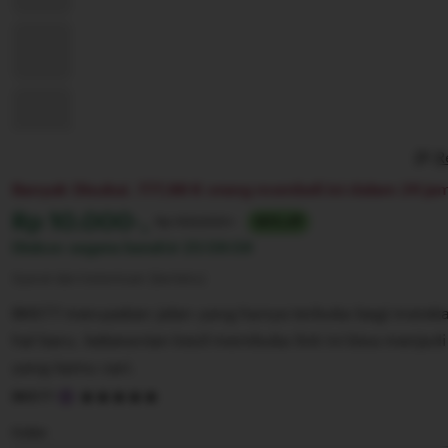
R
Banyak Disukai. 777,88 K orang membeli ini dalam 24 jam
Harga:
Rp 10.000-,
Normal:
Rp 100,000+
90% off
Diskon segera berahir
23:59:59
Syarat dan ketentuan (berlaku)
BKK77 merupakan jalan yang hanya terbuka bagi merek
hal baru. keberanian kecil membuka link ini bisa menjad
yang kamu cari.
5
BKK77
out
of
Color
5