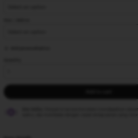
stars
Size ∣ Add on
Add personalization
Quantity
Add to cart
Star Seller.
Penjual ini secara konsisten mendapatkan ulasan
waktu, dan membalas dengan cepat setiap pesan yang mere
Item details