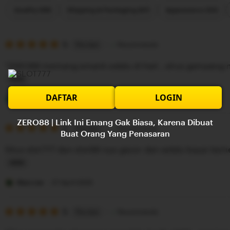
Filter
Quality (99)
Shipping & Packaging (87)
Appearance (55)
by
category
5
5
Recommends
This item
out
of
"ZERO88 memang emank selalu di hati , situs gampan
5
stars
L
DAFTAR
LOGIN
i
LOWLOW
Sep 9, 2025
s
ZERO88 | Link Ini Emang Gak Biasa, Karena Dibuat
5
t
5
Recommends
This item
Buat Orang Yang Penasaran
out
i
of
Situs slot777 dan slot88 nya gacor dan selalu bayar ke
5
n
stars
g
L
r
i
Marcow
27 April 2025
e
s
v
5
t
5
Recommends
This item
out
i
i
of