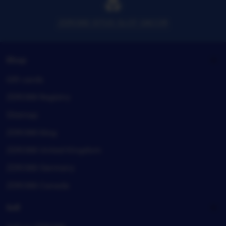
ZERO88 SITUS SLOT GACOR
Shop
Gift cards
ZERO88 Registry
Sitemap
ZERO88 blog
ZERO88 United Kingdom
ZERO88 Germany
ZERO88 Canada
Sell