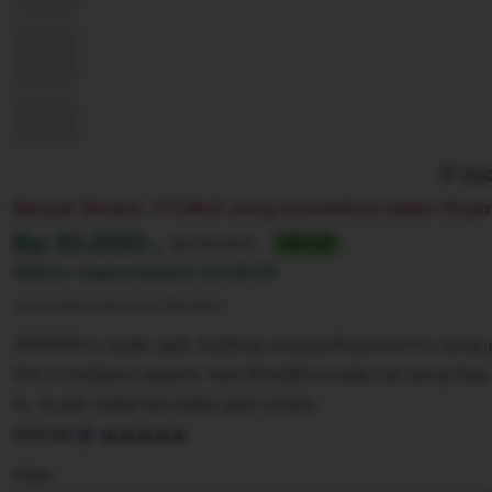
Rep
Banyak Disukai. 777,88 K orang membeli ini dalam 24 jam
Harga:
Rp 10.000-,
Normal:
Rp 100,000+
90% off
Diskon segera berahir
23:59:59
Syarat dan ketentuan (berlaku)
ZERO88 lo sadar gak, kadang yang paling kecil itu yang
link ini keliatan sepele, tapi di baliknya ada hal yang bi
lo. lo gak bakal tau kalau gak nyoba.
5
ZERO88
out
of
Color
5