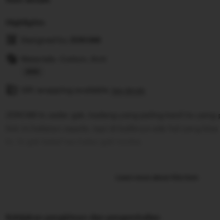
Highlights
Designed by
ZERO88
Materials: Cotton, Knit
Read
Gift wrapping available
the
See details
full
ZERO88 lo sadar gak, kadang yang paling kecil itu yang
description
link ini keliatan sepele, tapi di baliknya ada hal yang bi
lo. lo gak bakal tau kalau gak nyoba.
Untuk mendapatkan akun resmi ZERO88 silahkan daftar
Learn more about this item
lakukan deposit pertama untuk menang maxwin bersam
Kebijakan pengiriman dan pengembalian