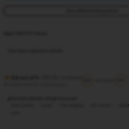
View additional shop policies
Agen Slot777 Gacor
View shop registration details
(99.8k reviews)
5.9 out of 5
5/5
5/5
Item quality
All reviews are from verified buyers
@ 2025 ZERO88, Allright Reversed
Great quality
Lovely
Fast shipping
Gift-worthy
Beaut
Cute