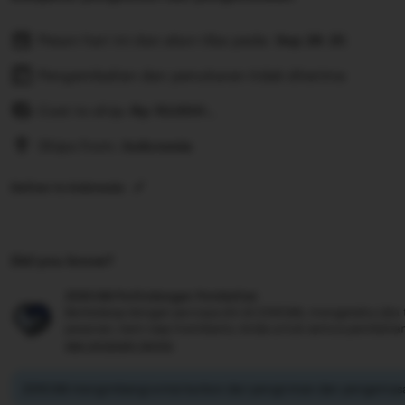
Pesan hari ini dan akan tiba pada:
Sep 28-25
Pengembalian dan penukaran tidak diterima
Cost to ship:
Rp
10.000-,
Ships from:
Indonesia
Deliver to Indonesia
Did you know?
ZERO88 Perlindungan Pembelian
Berbelanja dengan percaya diri di ZERO88, mengetahui jika 
pesanan, kami siap membantu Anda untuk semua pembelia
see program terms
ZERO88 mengimbangi emisi karbon dari pengiriman dan pengemasan