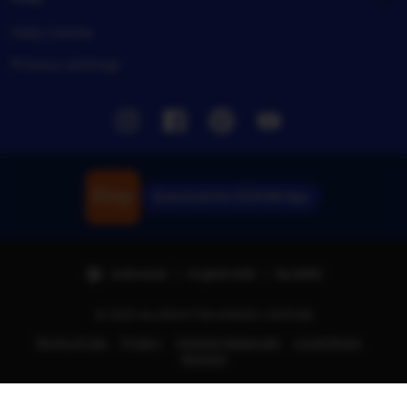
Help Center
Privacy settings
Instagram
Facebook
Pinterest
Youtube
Download the ZERO88 App
Indonesia | English (US) | Rp (IDR)
© 2025 ALLRIGHT REVERSED | ZERO88
Terms of Use
Privacy
Interest-based ads
Local Shops
Regions