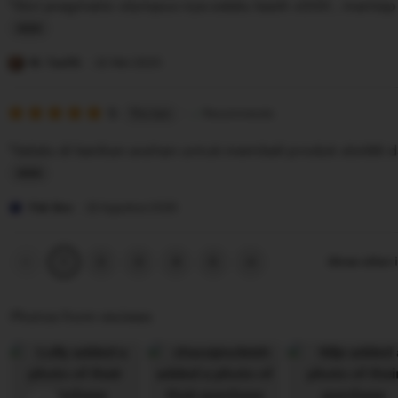
"Slot pragmatic olympus nya selalu kasih x500 , mantap
5
e
n
stars
w
g
L
b
r
i
M. Taufik
22 Mei 2025
y
e
s
L
v
5
t
5
Recommends
This item
out
O
i
i
of
"Selalu di berikan arahan untuk membeli produk slot88 d
5
W
e
n
stars
L
w
g
L
O
b
r
i
Pak Bos
22 Agustus 2025
W
y
e
s
M
v
t
Previous
Next
2
3
4
5
Show other 
1
page
page
a
i
i
r
e
n
Photos from reviews
c
w
g
o
b
r
w
y
e