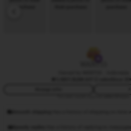
w
y
e
M
v
.
i
T
e
a
w
u
b
f
y
i
P
k
WANT55
a
k
Owned by WANT55
|
Indonesia
5.9
(97.2k)
98.8JT ☑️ sales
Since 2
B
o
Message seller
F
s
This seller usually responds
within 24 hours.
Smooth shipping
Has a history of shipping on time w
Speedy replies
Has a history of replying to messages