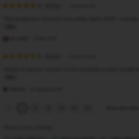
v
5
t
5
Recommends
This item
out
i
i
of
"Slot pragmatic olympus nya selalu kasih x500 , mantap
5
e
n
stars
w
g
L
b
r
i
M. Taufik
22 Mei 2025
y
e
s
L
v
5
t
5
Recommends
This item
out
O
i
i
of
"Selalu di berikan arahan untuk membeli produk slot88 d
5
W
e
n
stars
L
w
g
L
O
b
r
i
Pak Bos
22 Agustus 2025
W
y
e
s
M
v
t
Previous
Next
2
3
4
5
Show other item
1
page
page
a
i
i
r
e
n
Photos from reviews
c
w
g