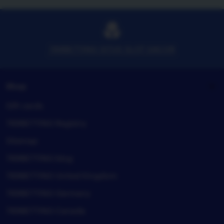
email
789BETTING SITUS SLOT GACOR
Shop
Gift cards
789BETTING Registry
Sitemap
789BETTING blog
789BETTING United Kingdom
789BETTING Germany
789BETTING Canada