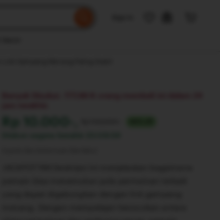
Sign in
t Gacor
 Link Gampang Menang Paling Stabil
Banyak Disukai. 777,88 K orang membeli ini dalam 24
jam terakhir.
Harga:
Rp 10.000-,
Normal:
Rp 100,000+
90% off
Diskon segera berahir
23:59:59
Syarat dan ketentuan (berlaku)
JACKPOT789 Deskripsi ini menjelaskan bagaimana
pemain bisa menemukan pola permainan terbaik
yang dapat digabungkan dengan link gampang
menang. Dengan mempelajari kecocokan antara