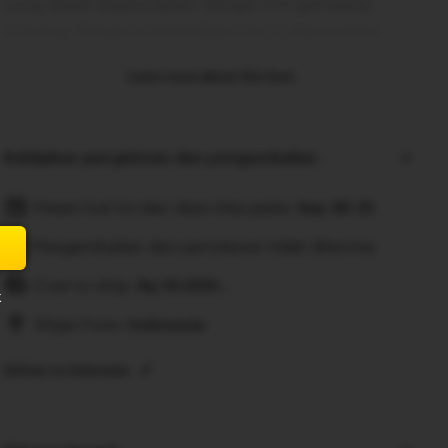
yang dapat digabungkan dengan link gampang
menang. Dengan mempelajari kecocokan antara
ritme permainan dan performa server, pemain
Learn more about this item
mampu menjaga peluang menang tetap tinggi
sekaligus menghindari kesalahan fatal yang bisa
membuat performa menurun drastis.
Kebijakan pengiriman dan pengembalian
Untuk mendapatkan akun resmi JACKPOT789
Pesan hari ini dan akan tiba pada:
Sep 28-25
silahkan daftar akun dan segera lakukan deposit
pertama untuk menang maxwin bersama kami.
Pengembalian dan penukaran tidak diterima
Cost to ship:
Rp
10.000-,
k
Ships from:
Indonesia
Deliver to Indonesia