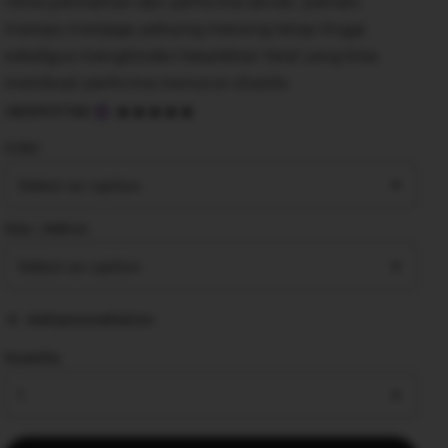
ritme permainan dan performa server, pemain
mampu menjaga peluang menang tetap tinggi
sekaligus menghindari kesalahan fatal yang bisa
membuat performa menurun drastis.
5
JACKPOT789
out
of
Color
5
stars
Size ∣ Add on
Add personalization
Quantity