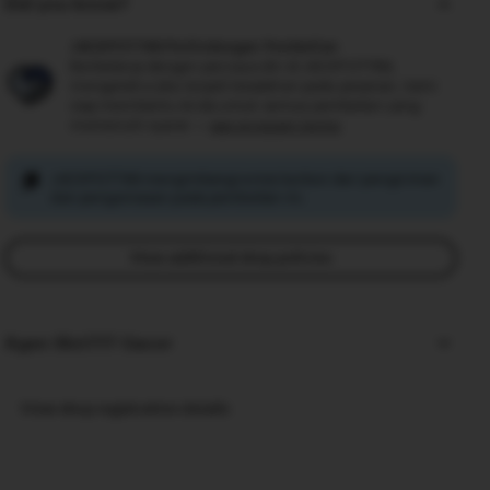
Did you know?
JACKPOT789 Perlindungan Pembelian
Berbelanja dengan percaya diri di JACKPOT789,
mengetahui jika terjadi kesalahan pada pesanan, kami
siap membantu Anda untuk semua pembelian yang
memenuhi syarat —
see program terms
JACKPOT789 mengimbangi emisi karbon dari pengiriman
dan pengemasan pada pembelian ini.
View additional shop policies
Agen Slot777 Gacor
View shop registration details