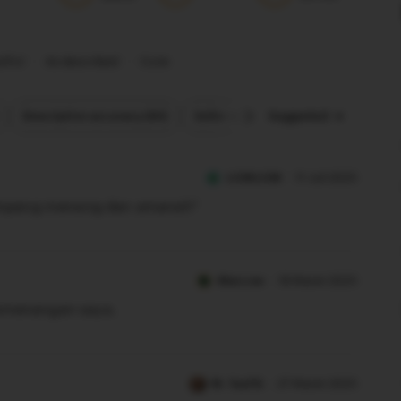
tiful
As described
Cute
Suggested
Description accuracy (60)
Seller service (82)
Sizing & Fit (2
LOWLOW
11 Juli 2025
gampang menang dan amanah"
Marcow
19 Maret 2025
 kemenangan saya.
M. Taufik
27 Maret 2025