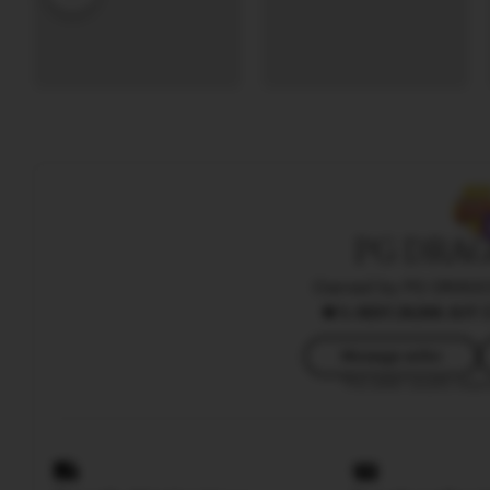
M
e
w
.
w
T
b
a
y
u
P
f
a
i
k
k
B
PG DRAG
o
s
Owned by PG DRAG
5.9
(97.2k)
98.8JT ☑
Message seller
This seller usually res