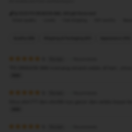
All reviews are from verified buyers
@ 2025 PG DRAGON 888, Allright Reversed
Great quality
Lovely
Fast shipping
Gift-worthy
Beau
Filter
Quality (99)
Shipping & Packaging (87)
Appearance (55)
by
category
5
5
Recommends
This item
out
"PG DRAGON 888 memang emank selalu di hati , sit
of
5
stars
L
i
5
5
Recommends
This item
s
out
Situs slot777 dan slot88 nya gacor dan selalu bayar
of
t
5
i
stars
L
n
i
5
g
5
Recommends
This item
s
out