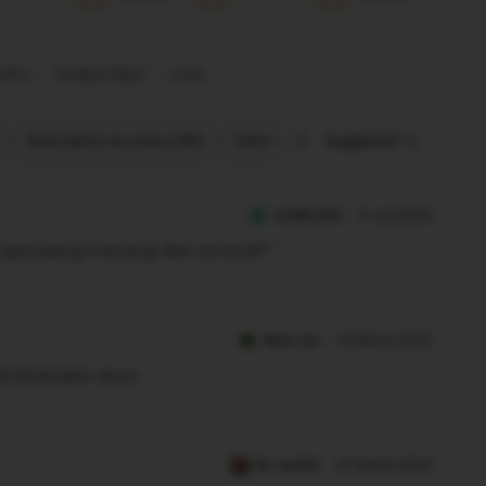
tiful
As described
Cute
Suggested
Description accuracy (60)
Seller service (82)
Sizing & Fit (2
LOWLOW
11 Juli 2025
us gampang menang dan amanah"
Marcow
19 Maret 2025
 kemenangan saya.
M. Taufik
27 Maret 2025