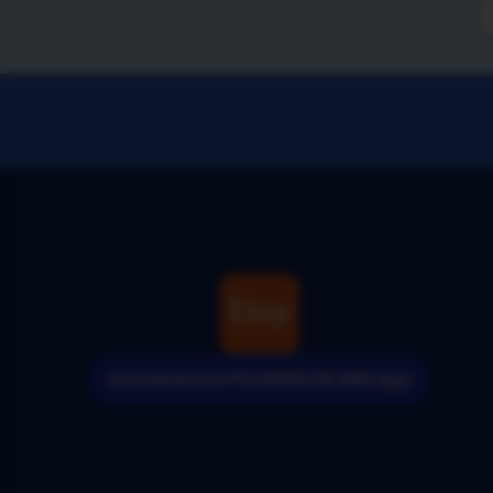
En
y
em
Download the PG DRAGON 888 App