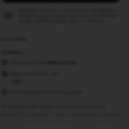
Star Seller.
Penjual ini secara konsisten mendapatkan
ulasan bintang 5, mengirim tepat waktu, dan membalas
dengan cepat setiap pesan yang mereka terima.
5)
Value (99)
Comfort (53)
Ease of use (12)
Condition (2)
Item details
Highlights
Designed by
PG DRAGON 888
Materials: Cotton, Knit
Read
Gift wrapping available
the
See details
full
PG DRAGON 888 Adalah teknik yang digunakan
description
pemain berpengalaman untuk mengurangi kesalahan
kecil yang berpotensi fatal. Dengan memanfaatkan