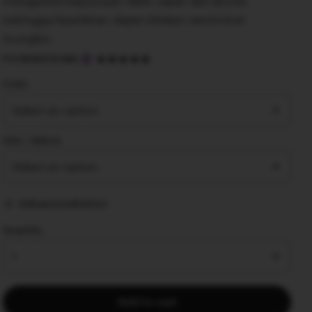
mengambil keputusan lebih cepat dan akurat
sehingga kesalahan dapat ditekan seminimal
mungkin.
5
PG DRAGON 888
out
of
Color
5
stars
Size ∣ Add on
Add personalization
Quantity
Add to cart