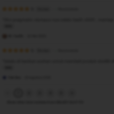
e
s
v
5
t
5
Recommends
This item
out
i
i
of
"Slot pragmatic olympus nya selalu kasih x500 , mantap
5
e
n
stars
w
g
L
b
r
i
M. Taufik
22 Mei 2025
y
e
s
L
v
5
t
5
Recommends
This item
out
O
i
i
of
"Selalu di berikan arahan untuk membeli produk slot88 d
5
W
e
n
stars
L
w
g
L
O
b
r
i
Pak Bos
22 Agustus 2025
W
y
e
s
M
v
t
Previous
Next
2
3
4
5
1
page
page
a
i
i
Show other item reviews from GALAXY SLOT PG
r
e
n
c
w
g