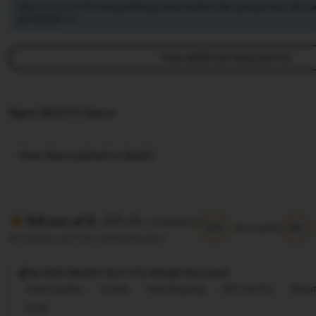
GALAXY SLOT PG mengimbangi emisi karbon dari pengiriman dan 
pembelian ini.
View additional shop policies
Agen Slot777 Gacor
View shop registration details
(99.8k reviews)
5.9 out of 5
5/5
5/5
Item quality
All reviews are from verified buyers
@ 2025 GALAXY SLOT PG, Allright Reversed
Great quality
Lovely
Fast shipping
Gift-worthy
Beaut
Cute