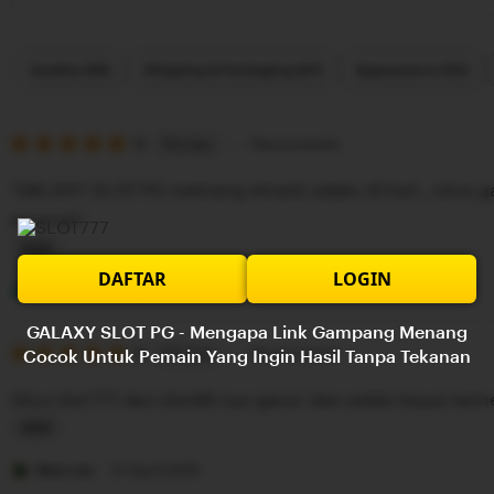
Filter
Quality (99)
Shipping & Packaging (87)
Appearance (55)
by
category
5
5
Recommends
This item
out
of
"GALAXY SLOT PG memang emank selalu di hati , situs
5
stars
amanah"
L
DAFTAR
LOGIN
i
LOWLOW
Sep 9, 2025
s
GALAXY SLOT PG - Mengapa Link Gampang Menang
5
t
5
Recommends
Cocok Untuk Pemain Yang Ingin Hasil Tanpa Tekanan
This item
out
i
of
Situs slot777 dan slot88 nya gacor dan selalu bayar ke
5
n
stars
g
L
r
i
Marcow
27 April 2025