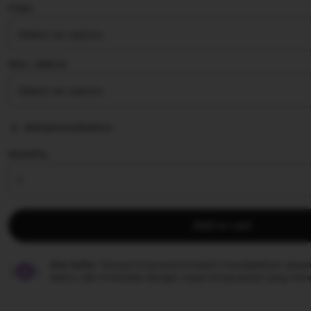
of
Color
5
stars
Size ∣ Add on
Add personalization
Quantity
Add to cart
Star Seller.
Penjual ini secara konsisten mendapatkan ulasan
waktu, dan membalas dengan cepat setiap pesan yang mere