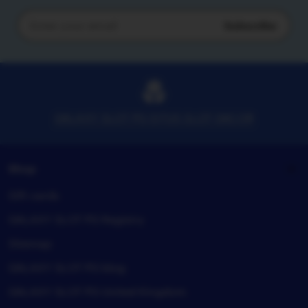
Subscribe
Enter
your
email
GALAXY SLOT PG SITUS SLOT GACOR
Shop
Gift cards
GALAXY SLOT PG Registry
Sitemap
GALAXY SLOT PG blog
GALAXY SLOT PG United Kingdom