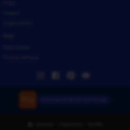
Press
Impact
Legal imprint
Help
Help Center
Privacy settings
Instagram
Facebook
Pinterest
Youtube
Download the GALAXY SLOT PG App
Indonesia | English (US) | Rp (IDR)