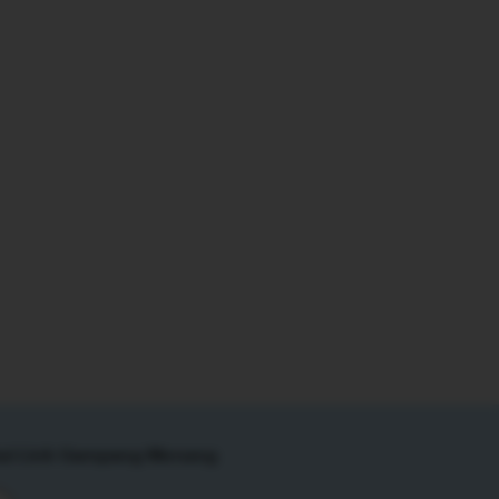
kai Link Gampang Menang