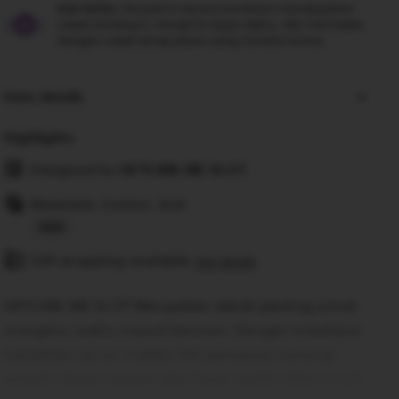
Star Seller.
Penjual ini secara konsisten mendapatkan
ulasan bintang 5, mengirim tepat waktu, dan membalas
dengan cepat setiap pesan yang mereka terima.
Item details
5)
Value (99)
Comfort (53)
Ease of use (12)
Condition (2)
Highlights
Designed by
HEYLINK.ME SLOT
Materials: Cotton, Knit
Read
Gift wrapping available
the
See details
full
HEYLINK.ME SLOT Merupakan teknik penting untuk
description
mengatur waktu masuk bermain. Dengan membaca
kestabilan server melalui link gampang menang,
pemain dapat menentukan kapan waktu ideal untuk