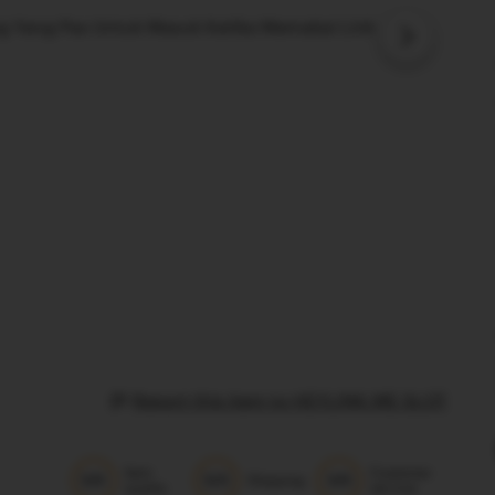
Report this item to HEYLINK.ME SLOT
Item
Customer
5/5
5/5
5/5
Shipping
quality
service