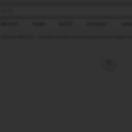
.ME SLOT
Slot88
Slot777
Slot Gacor
Link 
HEYLINK.ME SLOT - Cara Menentukan Timing Yang Pas Untuk Masuk K
 
Add
to
Favorites