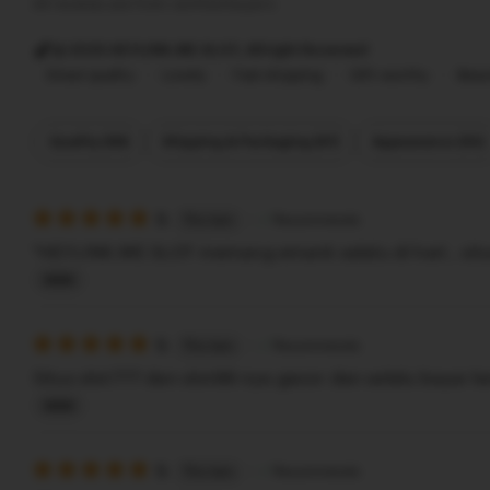
All reviews are from verified buyers
@ 2025 HEYLINK.ME SLOT, Allright Reversed
Great quality
Lovely
Fast shipping
Gift-worthy
Beau
Filter
Quality (99)
Shipping & Packaging (87)
Appearance (55)
by
category
5
5
Recommends
This item
out
"HEYLINK.ME SLOT memang emank selalu di hati , s
of
5
stars
L
i
5
5
Recommends
This item
s
out
Situs slot777 dan slot88 nya gacor dan selalu bayar
of
t
5
i
stars
L
n
i
5
g
5
Recommends
This item
s
out