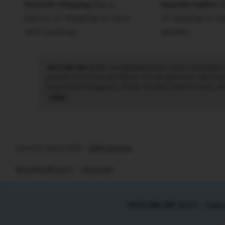
Smooth shipping
Has a
Speedy replies
H
history of shipping on time
of replying to 
with tracking.
quickly.
HEYLINK.ME SLOT:
menghadirkan link resmi untuk akses
pemain menikmati permainan slot dengan aman dan transp
yang ramah pengguna. Setiap transaksi dijamin aman, se
tersedia secara real-time. Dengan HEYLINK.ME SLOT, p
Read
yang nyaman, adil, dan terpercaya, menjadikannya pilihan
the
full
description
Listed on Sep 9, 2025
2266 favorites
HEYLINK.ME SLOT
Agen Slot
HEYLINK.ME SLOT - Cara