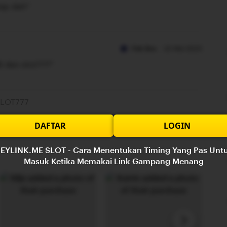
tap dah"
Pak Bos
22 Mei 2025
8 dan slot777"
Show other item reviews from HEYLINK.ME SLOT
DAFTAR
LOGIN
EYLINK.ME SLOT - Cara Menentukan Timing Yang Pas Unt
Masuk Ketika Memakai Link Gampang Menang