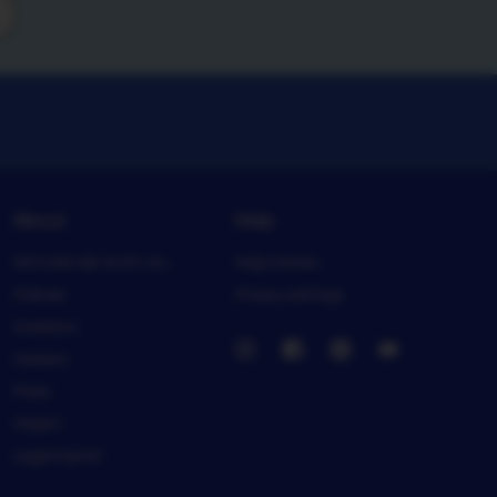
About
Help
HEYLINK.ME SLOT, Inc.
Help Center
Policies
Privacy settings
Investors
Instagram
Facebook
Pinterest
Youtube
Careers
Press
Impact
Legal imprint