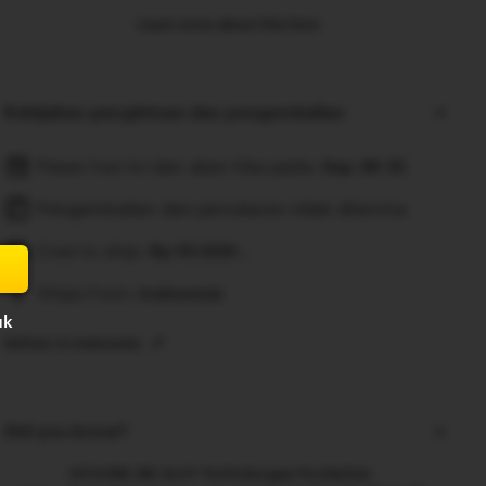
mengambil peluang agar hasil lebih konsisten dan
Learn more about this item
tidak berakhir pada fase penurunan.
Untuk mendapatkan akun resmi HEYLINK.ME SLOT
Kebijakan pengiriman dan pengembalian
silahkan daftar akun dan segera lakukan deposit
pertama untuk menang maxwin bersama kami.
Pesan hari ini dan akan tiba pada:
Sep 28-25
Pengembalian dan penukaran tidak diterima
Cost to ship:
Rp
10.000-,
Ships from:
Indonesia
uk
Deliver to Indonesia
Did you know?
HEYLINK.ME SLOT Perlindungan Pembelian