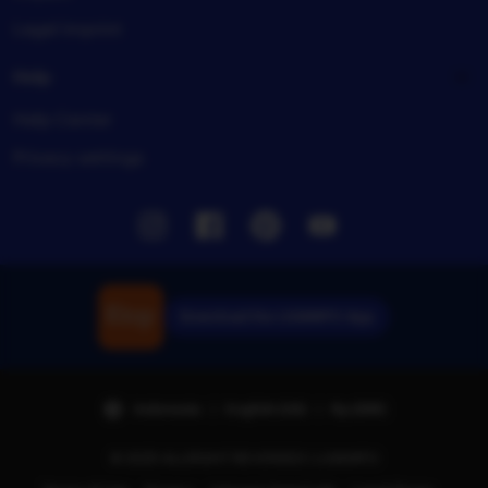
Legal imprint
Help
Help Center
Privacy settings
Instagram
Facebook
Pinterest
Youtube
Download the LIGAMPO App
Indonesia | English (US) | Rp (IDR)
© 2025 ALLRIGHT REVERSED | LIGAMPO