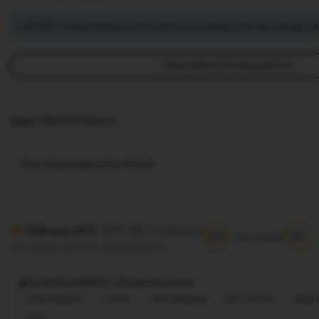
LIGAMPO mengimbangi emisi karbon dari pengiriman dan pengemas
View additional shop policies
Agen Slot777 Gacor
View shop registration details
(99.8k reviews)
5.9 out of 5
5/5
5/5
Item quality
All reviews are from verified buyers
@ 2025 LIGAMPO, Allright Reversed
Great quality
Lovely
Fast shipping
Gift-worthy
Beaut
Cute