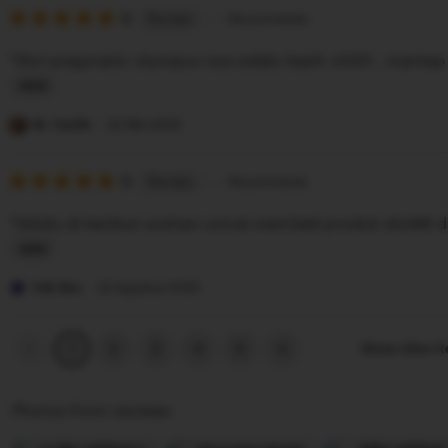
v
5
t
5
Recommends
This item
out
i
i
of
"Slot pragmatic olympus nya selalu kasih x500 , mantap
5
e
n
stars
w
g
L
b
r
i
M. Taufik
22 Mei 2025
y
e
s
L
v
5
t
5
Recommends
This item
out
O
i
i
of
"Selalu di berikan arahan untuk membeli produk slot88 d
5
W
e
n
stars
L
w
g
L
O
b
r
i
Pak Bos
22 Agustus 2025
W
y
e
s
M
v
t
Previous
Next
2
3
4
5
Show other i
1
page
page
a
i
i
r
e
n
Photos from reviews
c
w
g