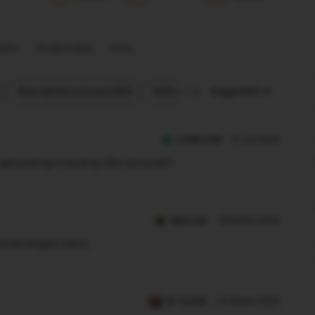
tiful
As described
Cute
Suggested
Description accuracy (60)
Seller service (82)
Sizing & Fit (2
LOWLOW
11 Juli 2025
us gampang menang dan amanah"
Marcow
19 Maret 2025
 kemenangan saya.
M. Taufik
27 Maret 2025