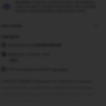
Star Seller.
Penjual ini secara konsisten mendapatkan
ulasan bintang 5, mengirim tepat waktu, dan membalas
dengan cepat setiap pesan yang mereka terima.
Item details
5)
Value (99)
Comfort (53)
Ease of use (12)
Condition (2)
Highlights
Designed by
LIGAONLINE888
Materials: Cotton, Knit
Read
Gift wrapping available
the
See details
full
LIGAONLINE888 Penjelasan ini membantu pemain
description
memanfaatkan mode demo sebagai sarana belajar
mekanisme permainan tanpa risiko kerugian nyata.
Edukasi menekankan bahwa mode ini hanya untuk