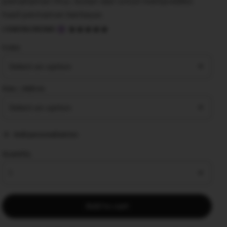
pemahaman fitur, bukan alat untuk memprediksi
hasil permainan berbayar.
5
LIGAONLINE888
out
of
Color
5
stars
Size ∣ Add on
Add personalization
Quantity
Add to cart