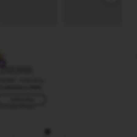
INE888
INE888
|
Indonesia
️ sales
Since 2005
Follow shop
ponds
within 24 hours.