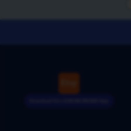
En
y
em
Download the LIGAONLINE888 App