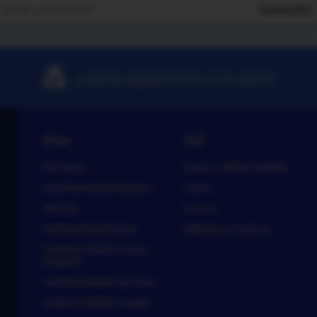
Subscribe
ter
our
ail
LIGAONLINE888 SITUS SLOT GACOR
Shop
Sell
Gift cards
Sell on LIGAONLINE888
LIGAONLINE888 Registry
Teams
Sitemap
Forums
LIGAONLINE888 blog
Affiliates & Creators
LIGAONLINE888 United
Kingdom
LIGAONLINE888 Germany
LIGAONLINE888 Canada