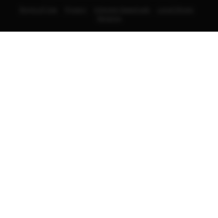
Terms of Use
Privacy
Interest-based ads
Local Shops
Regions