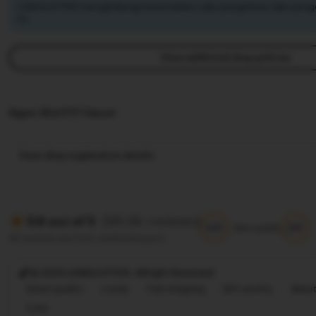
LIGASLOTTER mengimbangi emisi karbon dari pengiriman dan pen
ini.
View additional shop policies
Agen Slot777 Gacor
View shop registration details
(99.8k reviews)
5.9 out of 5
5/5
5/5
Item quality
All reviews are from verified buyers
@ 2025 LIGASLOTTER, Allright Reversed
Great quality
Lovely
Fast shipping
Gift-worthy
Beaut
Cute