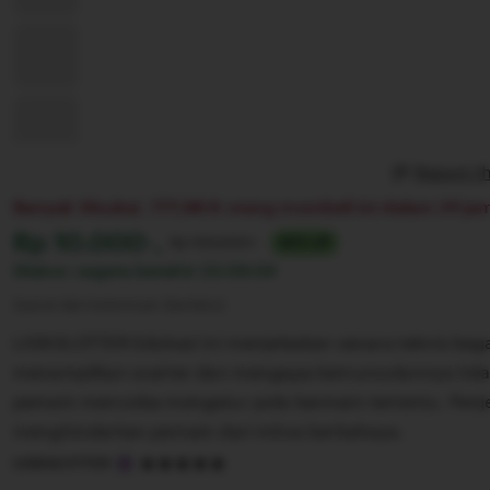
Report t
Banyak Disukai. 777,88 K orang membeli ini dalam 24 jam
Harga:
Rp 10.000-,
Normal:
Rp 100,000+
90% off
Diskon segera berahir
23:59:59
Syarat dan ketentuan (berlaku)
LIGASLOTTER Edukasi ini menjelaskan secara teknis bag
menampilkan scatter dan mengapa kemunculannya tida
pemain mencoba mengatur pola bermain tertentu. Penje
menghindarkan pemain dari mitos berbahaya.
5
LIGASLOTTER
out