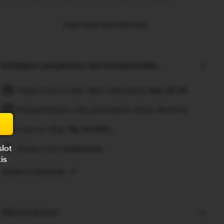
ini membantu pemain memandang volatilitas
sebagai informasi teknis, bukan jaminan hasil,
Learn more about this item
sehingga mereka dapat menjaga kesehatan finansial
dan emosi.
Kebijakan pengiriman dan pengembalian
Untuk mendapatkan akun resmi LINKOPPATOTO
silahkan daftar akun dan segera lakukan deposit
Pesan hari ini dan akan tiba pada:
Sep 28-25
pertama untuk menang maxwin bersama kami.
Pengembalian dan penukaran tidak diterima
Cost to ship:
Rp
10.000-,
lot
Ships from:
Indonesia
is
Deliver to Indonesia
Did you know?