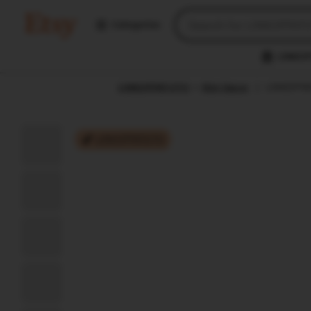
Skip
Search
LINKOPPATOTO
to
Categories
for
Content
items
or
LINKO
shops
LINKOPPATOTO
Slot Gacor
LINKOPPATO
 | 
LINKOPPATOTO