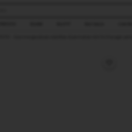
PPATOTO
Slot88
Slot777
Slot Gacor
Link Sl
TO - Cara mengevaluasi volatilitas di permainan slot Fa Chai agar pem
Add
to
Favorites