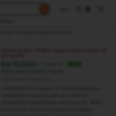
Sign in
ot Gacor
ain dapat menetapkan harapan yang realistis
Banyak Disukai. 777,88 K orang membeli ini dalam 24
jam terakhir.
Harga:
Rp 10.000-,
Normal:
Rp 100,000+
90% off
Diskon segera berahir
23:59:59
Syarat dan ketentuan (berlaku)
LINKOPPATOTO Penjelasan ini memberi gambaran
tentang seberapa sering sebuah permainan
menghasilkan hasil tertentu secara teoretis. Materi
ini membantu pemain memandang volatilitas