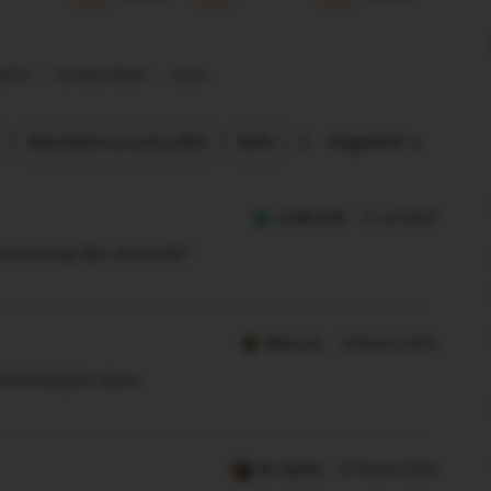
tiful
As described
Cute
Suggested
Description accuracy (60)
Seller service (82)
Sizing & Fit (2
LOWLOW
11 Juli 2025
ng menang dan amanah"
Marcow
19 Maret 2025
 kemenangan saya.
M. Taufik
27 Maret 2025