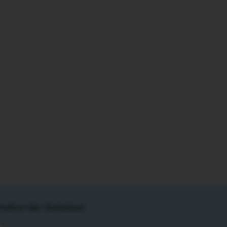
uktur dan Variasinya