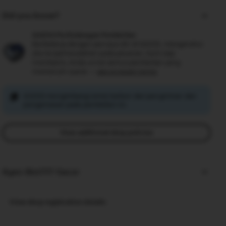
Did you know?
QQ123 Perlindungan Pembelian
Berbelanja dengan percaya diri di QQ123, mengetahui
jika terjadi kesalahan pada pesanan, kami siap
membantu Anda untuk semua pembelian yang
memenuhi syarat —
see program terms
QQ123 mengimbangi emisi karbon dari pengiriman dan
pengemasan pada pembelian ini.
View additional shop policies
Agen Slot777 Gacor
View shop registration details