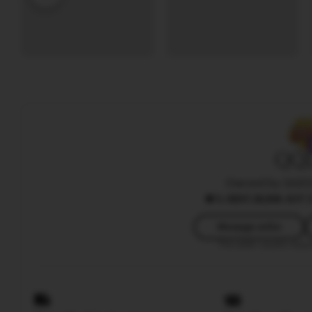
M
e
w
.
w
T
b
a
y
u
P
f
a
i
k
k
B
QQ1
o
s
Owned by QQ1
5.9
(97.2k)
98.8JT ☑
Message seller
This seller usually res