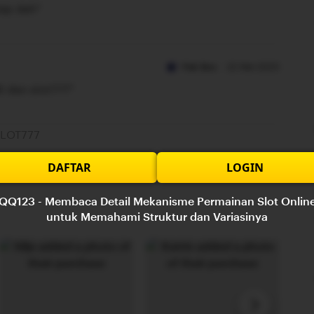
tap dah"
Pak Bos
22 Mei 2025
8 dan slot777"
DAFTAR
LOGIN
Show other item reviews from QQ123
QQ123 - Membaca Detail Mekanisme Permainan Slot Onlin
untuk Memahami Struktur dan Variasinya