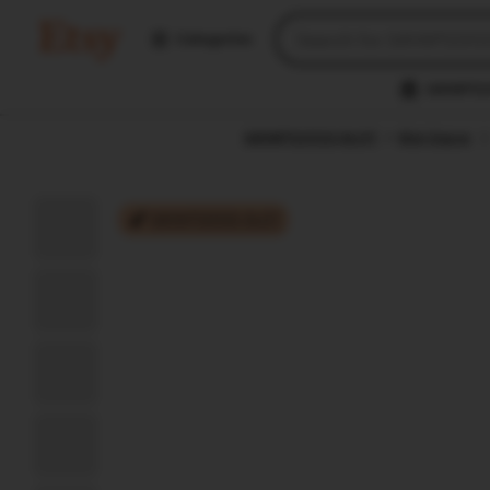
Skip
Search
SAYAP123123
to
Categories
SLOT
for
Content
items
or
SAYAP12
shops
SAYAP123123 SLOT
Slot Gacor
 
SAYAP123123 SLOT