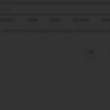
3123 SLOT
Slot88
Slot777
Slot Gacor
Link 
SAYAP123123 SLOT | Mengamati Perkembangan Teknologi Slot Gacor dal
| 
Add
to
Favorites