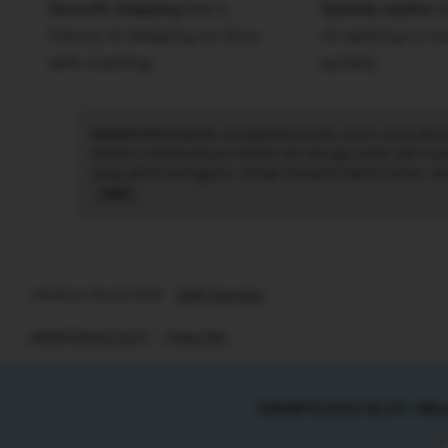
Smooth shipping
Has a
Speedy replies
H
history of shipping on time
of replying to 
with tracking.
quickly.
SAYAP123123 SLOT:
menghadirkan link resmi untuk akses
pemain menikmati permainan slot dengan aman dan transp
yang ramah pengguna. Setiap transaksi dijamin aman, se
tersedia secara real-time. Dengan SAYAP123123 SLOT, 
Read
yang nyaman, adil, dan terpercaya, menjadikannya pilihan
the
full
description
Listed on Sep 9, 2025
2266 favorites
SAYAP123123 SLOT
Agen Slot
SAYAP123123 SLOT | Men