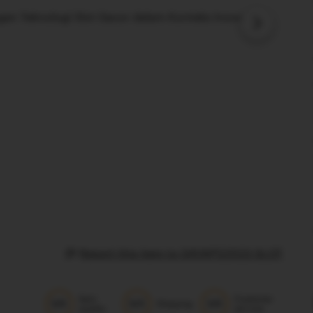
Report this item to SAYAP123123 SLOT
Item
Customer
5/5
5/5
5/5
Shipping
quality
service