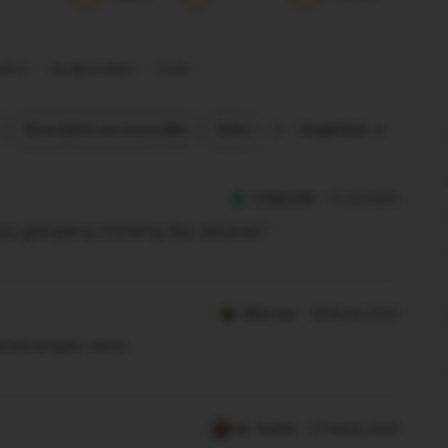
tiful
As described
Cute
Suggested
Description accuracy (60)
Seller service (82)
Sizing & Fit (2
LOWLOW
11 Juli 2025
situs gampang menang dan amanah"
Marcow
19 Maret 2025
 kemenangan saya.
M. Taufik
27 Maret 2025