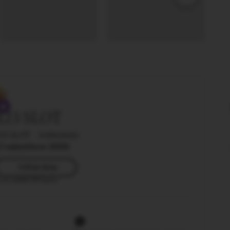
123 SLOT
23 SLOT
|
Indonesia
️ sales
Since 2005
Follow shop
ponds
within 24 hours.