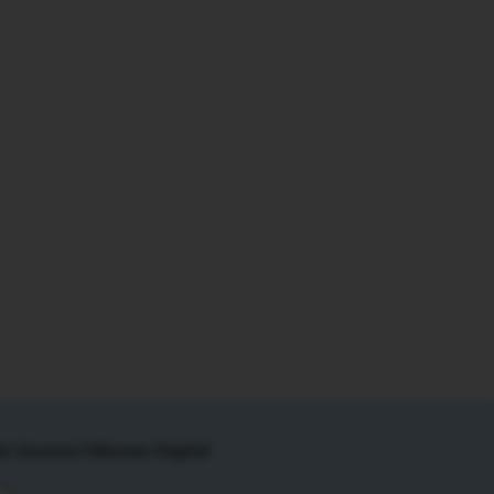
Inovasi Hiburan Digital