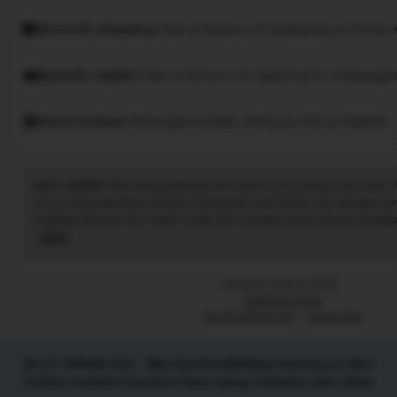
Smooth shipping
Has a history of shipping on time w
Speedy replies
Has a history of replying to messages
Rave reviews
Average review rating is 4.8 or higher.
SLOT SINAR 123:
menghadirkan link resmi untuk akses situs slot. 
untuk memudahkan pemain menikmati permainan slot dengan am
lengkap dengan fitur login cepat dan navigasi yang ramah penggun
dijamin aman, sementara update hasil dan informasi permainan sel
Read
time. Dengan SLOT SINAR 123, pengguna bisa merasakan pengal
the
yang nyaman, adil, dan terpercaya, menjadikannya pilihan utama b
full
Listed on Sep 9, 2025
di Indonesia.
description
2266 favorites
SLOT SINAR 123
Agen Slot
SLOT SINAR 123 - Menilai Kredibilitas Informasi Slot
Online melalui Sumber Data yang Terbuka dan Jelas