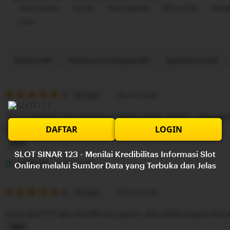
Great quality
Lovely
Fast shipping
Gift-worthy
Beaut
Cute
Filter
Quality (99)
Shipping & Packaging (87)
Appearance (55)
by
category
5
5
Recommends
This item
out
of
"SLOT SINAR 123 memang emank selalu di hati , situs
5
DAFTAR
LOGIN
stars
amanah"
L
SLOT SINAR 123 - Menilai Kredibilitas Informasi Slot
i
LOWLOW
Sep 9, 2025
Online melalui Sumber Data yang Terbuka dan Jelas
s
5
t
5
Recommends
This item
out
i
of
Situs slot777 dan slot88 nya gacor dan selalu bayar ke
5
n
stars