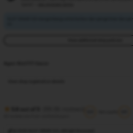
syarat —
see program terms
SLOT SINAR 123 mengimbangi emisi karbon dari pengiriman dan p
ini.
View additional shop policies
Agen Slot777 Gacor
View shop registration details
(99.8k reviews)
5.9 out of 5
5/5
5/5
Item quality
All reviews are from verified buyers
@ 2025 SLOT SINAR 123, Allright Reversed