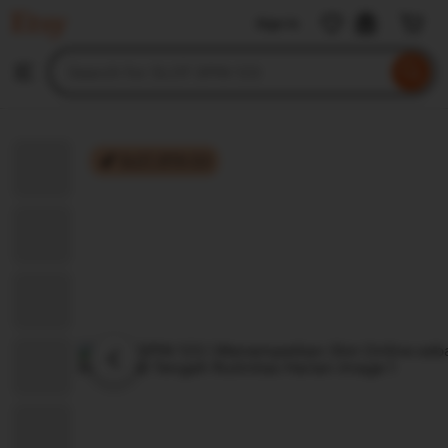
SLOT
Sign in
Skip
SPIN
123
to
Search
Browse
ontent
for
items
or
shops
SLOT SPIN 123