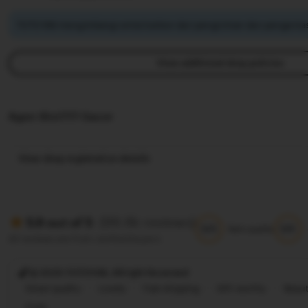
TOTO168 mengimbangi emisi karbon dari pengiriman dan pengemasa
View additional shop policies
Agen Slot777 Gacor
View shop registration details
(99.8k reviews)
5.9 out of 5
5/5
5/5
Item quality
All reviews are from verified buyers
@ 2025 TOTO168, Allright Reversed
Great quality
Lovely
Fast shipping
Gift-worthy
Beaut
Cute