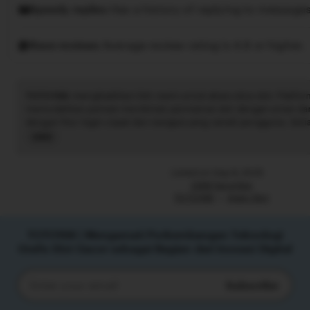
Speedy replies
Has a history of replying to messages
Rave reviews
Average review rating is 4.8 or higher.
TOTO168:
menghadirkan link resmi untuk akses situs slot. Platfor
memudahkan pemain menikmati permainan slot dengan aman dan
dengan fitur login cepat dan navigasi yang ramah pengguna. Setia
aman, sementara update hasil dan informasi permainan selalu ters
Read
Dengan TOTO168, pengguna bisa merasakan pengalaman bermain
the
adil, dan terpercaya, menjadikannya pilihan utama bagi pecinta slo
full
Listed on Sep 9, 2025
description
2266 favorites
TOTO168
Agen Slot
TOTO168 | Mengamati Perkembangan Teknologi
Grafis Slot Gacor sebagai Bagian dari Inovasi Digital
Subscribe
Enter
your