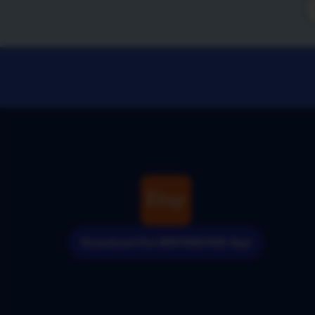
En
y
em
Download the BINTANG168 App