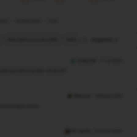
tiful
As described
Cute
Suggested
Description accuracy (60)
Seller service (82)
Sizing & Fit (2
LOWLOW
11 Juli 2025
gampang menang dan amanah"
Marcow
19 Maret 2025
 kemenangan saya.
M. Taufik
27 Maret 2025