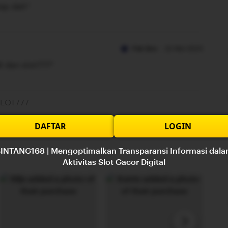
tap dah"
Pak Bos
22 Mei 2025
8 dan slot777"
Show other item reviews from BINTANG168
DAFTAR
LOGIN
INTANG168 | Mengoptimalkan Transparansi Informasi dal
Aktivitas Slot Gacor Digital