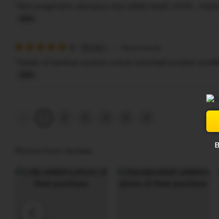
r
"Slot pragmatic olympus nya selalu kasih x500 , man
of
t
5
e
i
stars
L
v
n
i
i
5
g
5
Recommends
This item
s
out
e
r
"Selalu di berikan arahan untuk membeli produk slot8
of
t
w
5
e
i
stars
L
b
v
n
i
y
i
g
s
L
e
Previous
Next
r
2
3
4
5
1
t
page
page
O
w
e
i
W
b
v
B
n
L
Photos from reviews
y
i
g
O
M
e
r
W
a
w
e
r
b
v
c
y
i
o