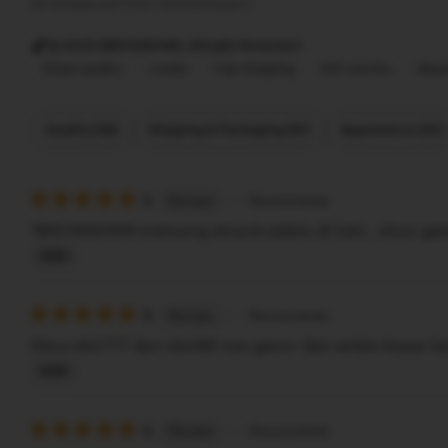
All reviews are from verified buyers
@ 2025 BINTANG168, Allright Reversed
Great quality
Lovely
Fast shipping
Gift-worthy
Beau
Filter
Quality (99)
Shipping & Packaging (87)
Appearance (55)
by
category
5
5
Recommends
This item
out
"BINTANG168 memang emank selalu di hati , situs 
of
5
stars
L
i
5
5
Recommends
This item
s
out
Situs slot777 dan slot88 nya gacor dan selalu bayar
of
t
5
i
stars
L
n
i
5
g
5
Recommends
This item
s
out