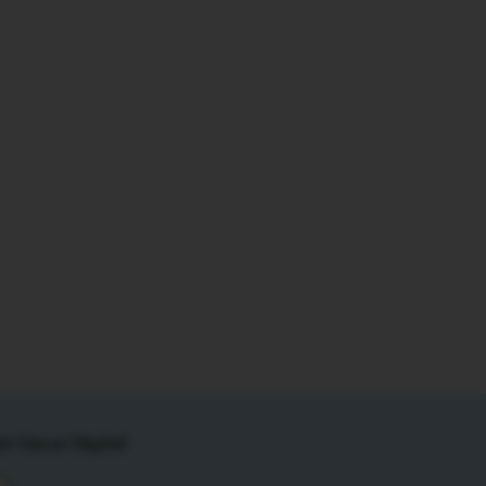
t Gacor Digital