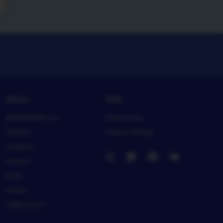
About
Help
BINTANG168, Inc.
Help Center
Policies
Privacy settings
Investors
Instagram
Facebook
Pinterest
Youtube
Careers
Press
Impact
Legal imprint