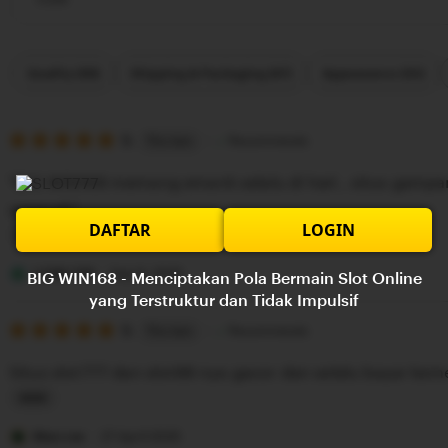
Filter
Quality (99)
Shipping & Packaging (87)
Appearance (55)
by
category
5
5
Recommends
This item
out
of
"BIG WIN168 memang emank selalu di hati , situs gam
5
stars
amanah"
DAFTAR
LOGIN
L
i
LOWLOW
Sep 9, 2025
BIG WIN168 - Menciptakan Pola Bermain Slot Online
yang Terstruktur dan Tidak Impulsif
s
5
t
5
Recommends
This item
out
i
of
Situs slot777 dan slot88 nya gacor dan selalu bayar ke
5
n
stars
g
L
r
i
Marcow
27 April 2025