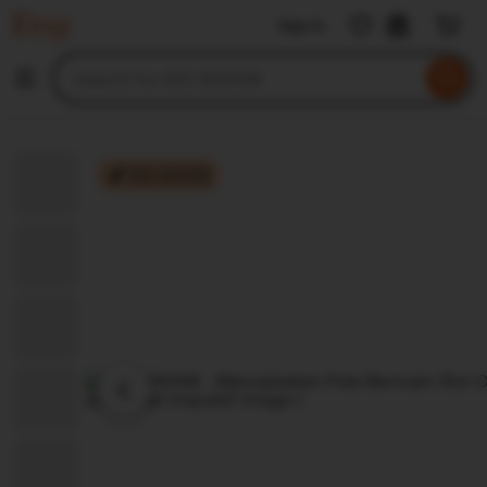
BIG
Sign in
Skip
WIN168
to
Search
Browse
ontent
for
items
or
shops
BIG WIN168