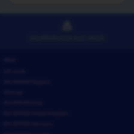
Enter
your
email
BIG WIN168 SITUS SLOT GACOR
Shop
Gift cards
BIG WIN168 Registry
Sitemap
BIG WIN168 blog
BIG WIN168 United Kingdom
BIG WIN168 Germany