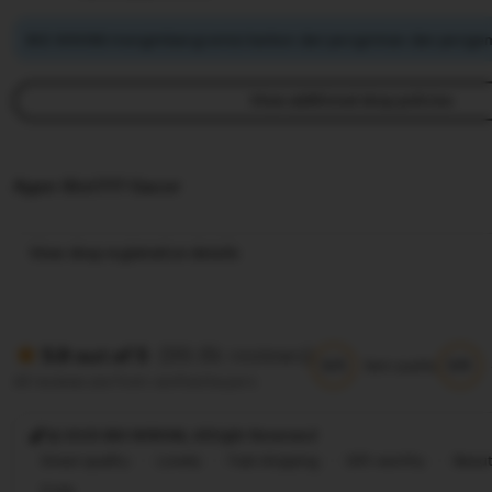
BIG WIN168 mengimbangi emisi karbon dari pengiriman dan pengem
View additional shop policies
Agen Slot777 Gacor
View shop registration details
(99.8k reviews)
5.9 out of 5
5/5
5/5
Item quality
All reviews are from verified buyers
@ 2025 BIG WIN168, Allright Reversed
Great quality
Lovely
Fast shipping
Gift-worthy
Beaut
Cute