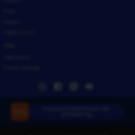
Careers
Press
Impact
Legal imprint
Help
Help Center
Privacy settings
Instagram
Facebook
Pinterest
Youtube
Download the EMAS168 SLOT LINK
ALTERNATIF App