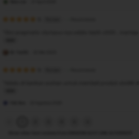
r
i
Marcow
27 April 2025
e
s
v
5
t
5
Recommends
This item
out
i
i
of
"Slot pragmatic olympus nya selalu kasih x500 , mantap
5
e
n
stars
w
g
L
b
r
i
M. Taufik
22 Mei 2025
y
e
s
L
v
5
t
5
Recommends
This item
out
O
i
i
of
"Selalu di berikan arahan untuk membeli produk slot88 d
5
W
e
n
stars
L
w
g
L
O
b
r
i
Pak Bos
22 Agustus 2025
W
y
e
s
M
v
t
Previous
Next
2
3
4
5
1
page
page
a
i
i
Show other item reviews from EMAS168 SLOT LINK ALTERNATIF
r
e
n