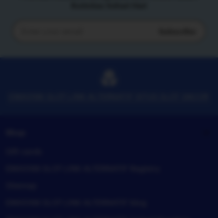
Rutinitas Sehari Hari
Subscribe
Enter
your
email
EMAS168 SLOT LINK ALTERNATIF SITUS SLOT GACOR
Shop
Gift cards
EMAS168 SLOT LINK ALTERNATIF Registry
Sitemap
EMAS168 SLOT LINK ALTERNATIF blog