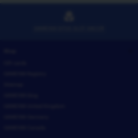
email
GAME168 SITUS SLOT GACOR
Shop
Gift cards
GAME168 Registry
Sitemap
GAME168 blog
GAME168 United Kingdom
GAME168 Germany
GAME168 Canada