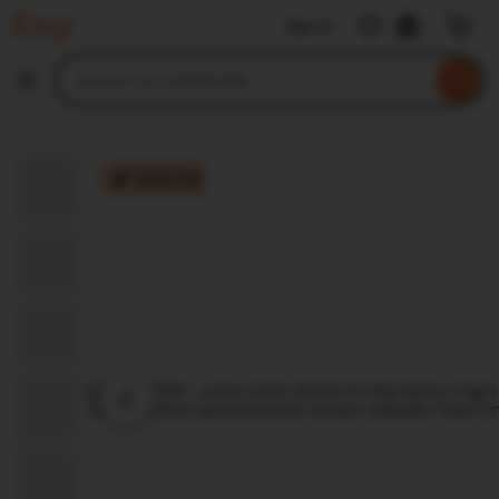
GAME168
Sign in
Skip
to
Search
Browse
ontent
for
items
or
shops
GAME168