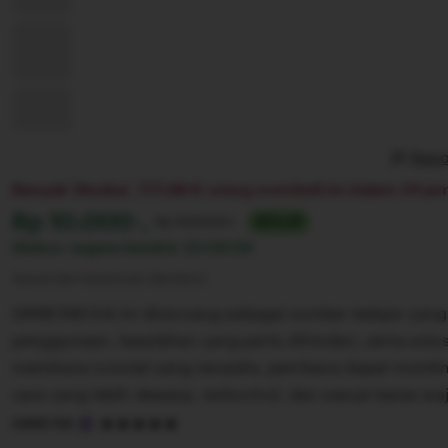
Repo
Banyak Disukai. 777,88 K orang membeli ini dalam 24 jam
Harga:
Rp 10.000-,
Normal:
Rp 100,000+
90% off
Diskon segera berahir
23:59:59
Syarat dan ketentuan (berlaku)
GAME168 link ini dirancang sebagai sumber belajar ya
penggunaan, kesalahan yang perlu dihindari, serta solusi
membaca tutorial yang tersedia, pembaca dapat menik
cara yang lebih dewasa, terkontrol, dan sesuai batas waj
5
GAME168
out