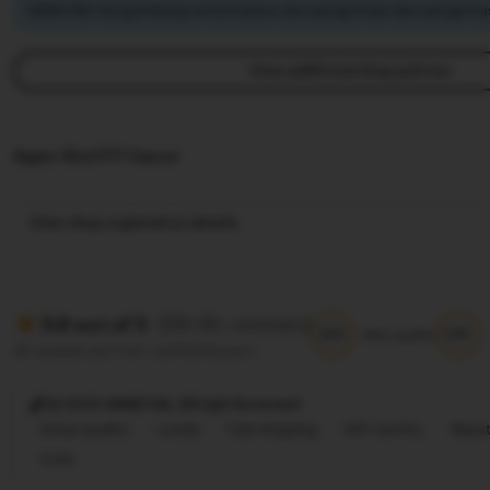
GAME168 mengimbangi emisi karbon dari pengiriman dan pengemas
View additional shop policies
Agen Slot777 Gacor
View shop registration details
(99.8k reviews)
5.9 out of 5
5/5
5/5
Item quality
All reviews are from verified buyers
@ 2025 GAME168, Allright Reversed
Great quality
Lovely
Fast shipping
Gift-worthy
Beaut
Cute