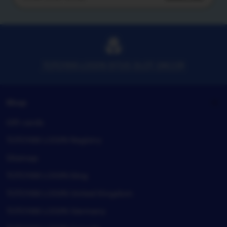
Enter
your
email
TOTO168 LOGIN SITUS SLOT GACOR
Shop
Gift cards
TOTO168 LOGIN Registry
Sitemap
TOTO168 LOGIN blog
TOTO168 LOGIN United Kingdom
TOTO168 LOGIN Germany