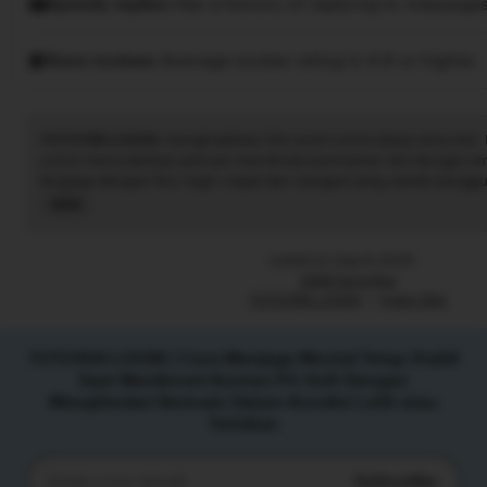
Speedy replies
Has a history of replying to messages
Rave reviews
Average review rating is 4.8 or higher.
TOTO168 LOGIN:
menghadirkan link resmi untuk akses situs slot. 
untuk memudahkan pemain menikmati permainan slot dengan am
lengkap dengan fitur login cepat dan navigasi yang ramah penggun
dijamin aman, sementara update hasil dan informasi permainan sel
Read
time. Dengan TOTO168 LOGIN, pengguna bisa merasakan pengal
the
yang nyaman, adil, dan terpercaya, menjadikannya pilihan utama b
full
Listed on Sep 9, 2025
di Indonesia.
description
2266 favorites
TOTO168 LOGIN
Agen Slot
TOTO168 LOGIN | Cara Menjaga Mental Tetap Stabil
Saat Menikmati Konten PG Soft Dengan
Menghindari Bermain Dalam Kondisi Letih atau
Tertekan
Subscribe