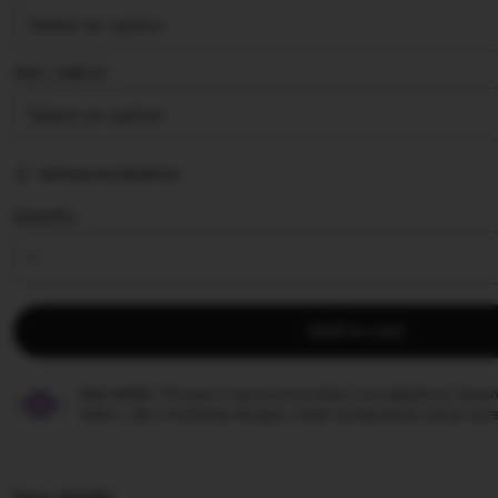
stars
Size ∣ Add on
Add personalization
Quantity
Add to cart
Star Seller.
Penjual ini secara konsisten mendapatkan ulasan
waktu, dan membalas dengan cepat setiap pesan yang mere
Item details