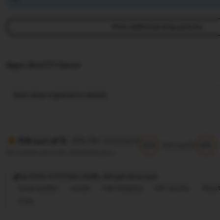
View additional shop policies
Agen Slot777 Gacor
View shop registration details
(99.8k reviews)
5.9 out of 5
5/5
5/5
Item quality
All reviews are from verified buyers
@ 2025 TOTO168 LOGIN, Allright Reversed
Great quality
Lovely
Fast shipping
Gift-worthy
Beaut
Cute