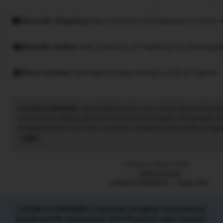
Smooth shipping
Has a history of shipping on time w
Speedy replies
Has a history of replying to messages
Rave reviews
Average review rating is 4.8 or higher.
LOGIN ELANGWIN:
menghadirkan link resmi untuk akses situs slot
untuk memudahkan pemain menikmati permainan slot dengan am
lengkap dengan fitur login cepat dan navigasi yang ramah penggun
dijamin aman, sementara update hasil dan informasi permainan sel
Read
time. Dengan LOGIN ELANGWIN, pengguna bisa merasakan penga
the
yang nyaman, adil, dan terpercaya, menjadikannya pilihan utama b
full
Listed on Sep 9, 2025
di Indonesia.
description
2266 favorites
LOGIN ELANGWIN
Agen Slot
LOGIN ELANGWIN | Panduan lengkap memahami
karakteristik permainan slot Playtech agar pemain