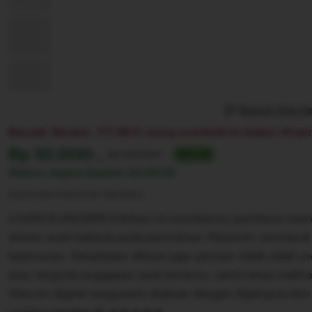
Report this 
Banyak Disukai. 777,88 K orang membeli ini dalam 24 jam
Harga:
Rp 10.000-,
Normal:
Rp 100,000+
90% off
Diskon segera berahir
23:59:59
Syarat dan ketentuan (berlaku)
LOGIN ELANGWIN Edukasi ini membantu pembaca me
sistem acak bekerja pada permainan Playtech, termasuk
keamanan. Penjelasan dibuat agar pemain tidak salah m
atau tergoda anggapan pola tertentu, serta tetap melih
hiburan digital yang perlu diakses dengan bijaksana dan 