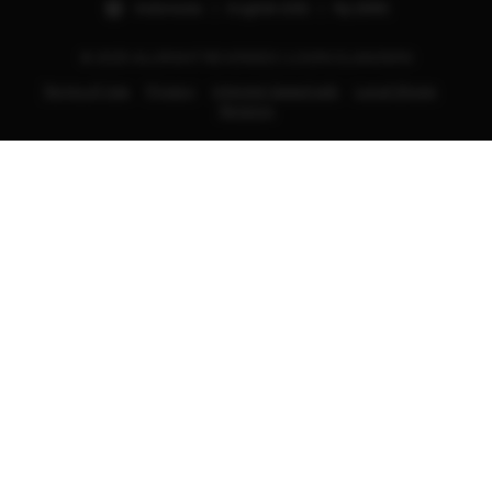
Indonesia | English (US) | Rp (IDR)
© 2025 ALLRIGHT REVERSED | LOGIN ELANGWIN
Terms of Use
Privacy
Interest-based ads
Local Shops
Regions