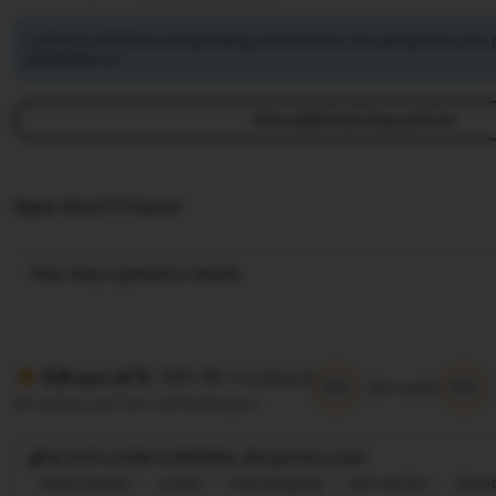
LOGIN ELANGWIN mengimbangi emisi karbon dari pengiriman dan
pembelian ini.
View additional shop policies
Agen Slot777 Gacor
View shop registration details
(99.8k reviews)
5.9 out of 5
5/5
5/5
Item quality
All reviews are from verified buyers
@ 2025 LOGIN ELANGWIN, Allright Reversed
Great quality
Lovely
Fast shipping
Gift-worthy
Beaut