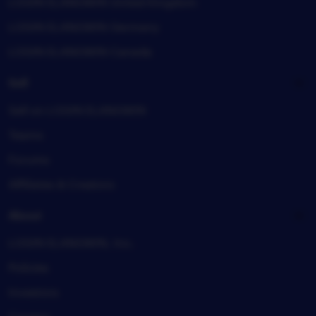
LOGIN ELANGWIN United Kingdom
LOGIN ELANGWIN Germany
LOGIN ELANGWIN Canada
Sell
Sell on LOGIN ELANGWIN
Teams
Forums
Affiliates & Creators
About
LOGIN ELANGWIN, Inc.
Policies
Investors