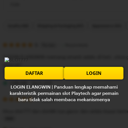
Cute
Filter
Quality (99)
Shipping & Packaging (87)
Appearance (55)
by
category
5
5
Recommends
This item
out
of
"LOGIN ELANGWIN memang emank selalu di hati , situ
5
stars
amanah"
DAFTAR
LOGIN
L
i
LOWLOW
Sep 9, 2025
LOGIN ELANGWIN | Panduan lengkap memahami
s
karakteristik permainan slot Playtech agar pemain
5
t
5
baru tidak salah membaca mekanismenya
Recommends
This item
out
i
of
Situs slot777 dan slot88 nya gacor dan selalu bayar ke
5
n
stars
g
L