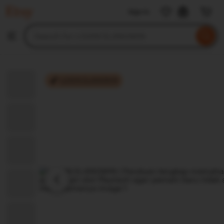
LOGIN
Sign in
Skip
ELANGWIN
to
Search
Browse
ontent
for
items
or
shops
LOGIN ELANGWIN