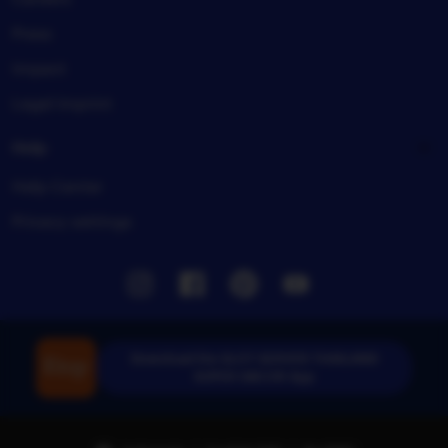
Press
Impact
Legal imprint
Help
Help Center
Privacy settings
Instagram
Facebook
Pinterest
Youtube
Download the SLOT SERVER THAILAND
SUPER GACOR App