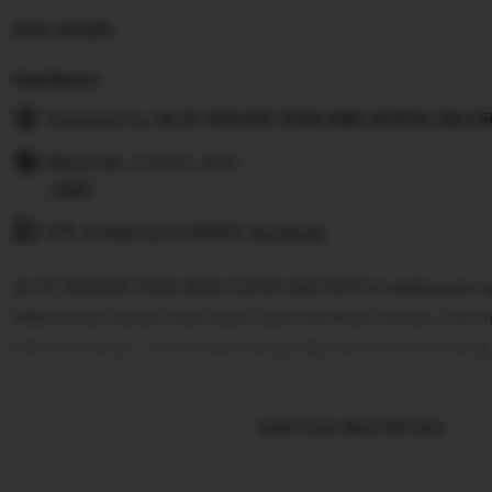
Item details
Highlights
Designed by
SLOT SERVER THAILAND SUPER GACO
Materials: Cotton, Knit
Read
Gift wrapping available
the
See details
full
SLOT SERVER THAILAND SUPER GACOR Kini waktunya nge
description
keberanian bukan soal hasil, tapi niat buat nyoba. Link i
semua orang — cuma buat yang siap liat sisi dunia yang 
sembarang mata.
Learn more about this item
Untuk mendapatkan akun resmi SLOT SERVER THAILA
silahkan daftar akun dan segera lakukan deposit perta