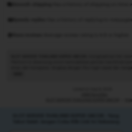
Smooth shipping
Has a history of shipping on time w
Speedy replies
Has a history of replying to messages
Rave reviews
Average review rating is 4.8 or higher.
SLOT SERVER THAILAND SUPER GACOR:
menghadirkan link resmi
Platform ini dirancang untuk memudahkan pemain menikmati per
aman dan transparan, lengkap dengan fitur login cepat dan navig
pengguna. Setiap transaksi dijamin aman, sementara update hasil
Read
permainan selalu tersedia secara real-time. Dengan SLOT SERV
the
GACOR, pengguna bisa merasakan pengalaman bermain slot88 yan
full
Listed on Sep 9, 2025
terpercaya, menjadikannya pilihan utama bagi pecinta slot online 
description
2266 favorites
SLOT SERVER THAILAND SUPER GACOR
Age
SLOT SERVER THAILAND SUPER GACOR : Yang
Takut Salah Jangan Coba Klik Link Ini Sekarang