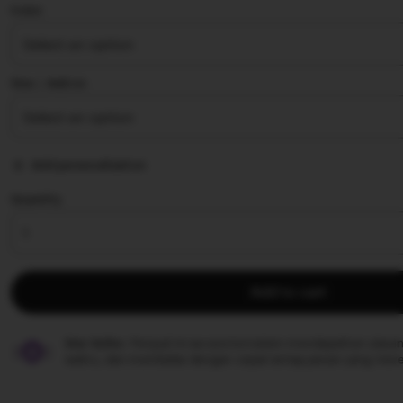
of
Color
5
stars
Size ∣ Add on
Add personalization
Quantity
Add to cart
Star Seller.
Penjual ini secara konsisten mendapatkan ulasan
waktu, dan membalas dengan cepat setiap pesan yang mere