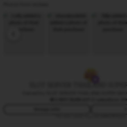
Photos from reviews
o
b
r
w
y
e
M
v
.
i
T
e
a
w
u
b
f
y
i
P
k
a
k
SLOT SERVER THAILAND SUPE
B
Owned by SLOT SERVER THAILAND SUPER GA
o
5.9
(97.2k)
98.8JT ☑️ sales
Since 2
s
Message seller
F
This seller usually responds
within 24 hours.