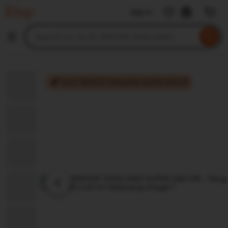
SLOT
Sign in
Skip
SERVER
THAILAND
to
Search
Browse
SUPER
ontent
for
GACOR
items
or
shops
SLOT SERVER THAILAND SUPER GACOR