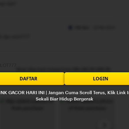
tap dah"
Pak Bos
22 Mei 2025
8 dan slot777"
Show other item reviews from LINK GACOR HARI INI
DAFTAR
LOGIN
INK GACOR HARI INI | Jangan Cuma Scroll Terus, Klik Link I
Sekali Biar Hidup Bergerak