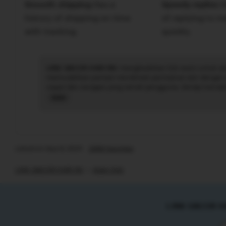
Smooth shipping
Has a
Speedy replies
H
history of shipping on time
of replying to 
with tracking.
quickly.
LINK GACOR HARI INI:
menghadirkan link resmi untuk akse
memudahkan pemain menikmati permainan slot dengan am
cepat dan navigasi yang ramah pengguna. Setiap transaks
permainan selalu tersedia secara real-time. Dengan LI
Read
pengalaman bermain slot88 yang nyaman, adil, dan terpe
the
online di Indonesia.
full
description
Listed on Sep 9, 2025
2266 favorites
LINK GACOR HARI INI
Agen Slot
LINK GACOR HARI