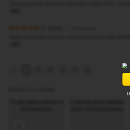
r
"Slot pragmatic olympus nya selalu kasih x500 , man
of
t
5
e
i
stars
L
v
n
i
i
5
g
5
Recommends
This item
s
out
e
r
"Selalu di berikan arahan untuk membeli produk slot8
of
t
w
5
e
i
stars
L
b
v
n
i
y
i
g
s
L
e
Previous
Next
r
2
3
4
5
1
t
page
page
O
w
e
i
W
b
v
n
L
Photos from reviews
y
i
L
g
O
M
e
r
W
a
w
e
r
b
v
c
y
i
o