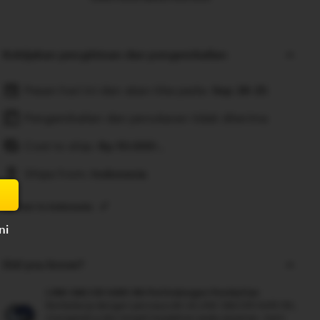
Untuk mendapatkan akun resmi LINK GACOR HARI
INI silahkan daftar akun dan segera lakukan deposit
Kebijakan pengiriman dan pengembalian
pertama untuk menang maxwin bersama kami.
Pesan hari ini dan akan tiba pada:
Sep 28-25
Pengembalian dan penukaran tidak diterima
Cost to ship:
Rp
10.000-,
Ships from:
Indonesia
Deliver to Indonesia
ni
Did you know?
LINK GACOR HARI INI Perlindungan Pembelian
Berbelanja dengan percaya diri di LINK GACOR HARI INI,
mengetahui jika terjadi kesalahan pada pesanan, kami