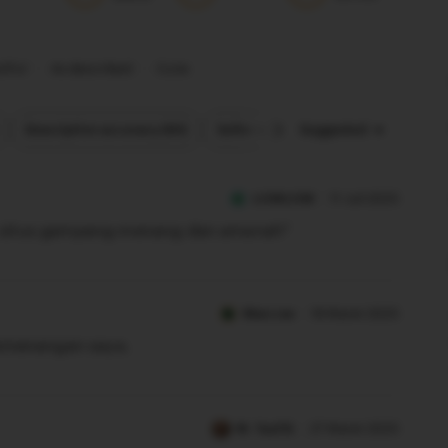
tiful
As described
Cute
Suggested
Description accuracy (60)
Seller service (82)
Sizing & Fit (2
LOWLOW
11 Juli 2025
, situs gampang menang dan amanah"
Marcow
19 Maret 2025
 kemenangan saya.
M. Taufik
27 Maret 2025