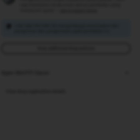
siap membantu Anda untuk semua pembelian yang
memenuhi syarat —
see program terms
LINK GACOR HARI INI mengimbangi emisi karbon dari
pengiriman dan pengemasan pada pembelian ini.
View additional shop policies
Agen Slot777 Gacor
View shop registration details