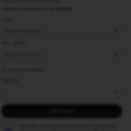
yang lo lakuin tanpa mikir.
5
LINK GACOR HARI INI
out
of
Color
5
stars
Size ∣ Add on
Add personalization
Quantity
Add to cart
Star Seller.
Penjual ini secara konsisten mendapatkan