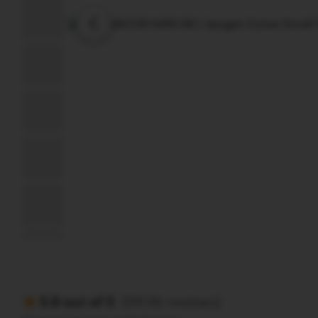
5.9 out of 5
(99.8k reviews)