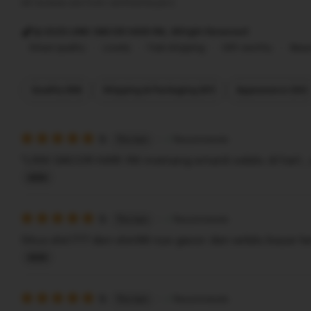
All reviews are from verified buyers
@ 2025 LINK GACOR HARI INI, Allright Reversed
Great quality
Lovely
Fast shipping
Gift-worthy
Beau
Filter
Quality (99)
Shipping & Packaging (87)
Appearance (55)
by
category
5
5
Recommends
This item
out
"LINK GACOR HARI INI memang emank selalu di hati 
of
5
stars
L
i
5
5
Recommends
This item
s
out
Situs slot777 dan slot88 nya gacor dan selalu bayar
of
t
5
i
stars
L
n
i
5
g
5
Recommends
This item
s
out