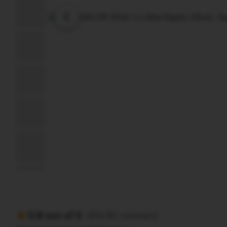
5.9 out of 5
(99.8k reviews)