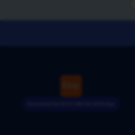
En
y
em
Download the SLOT GACOR 2024 App