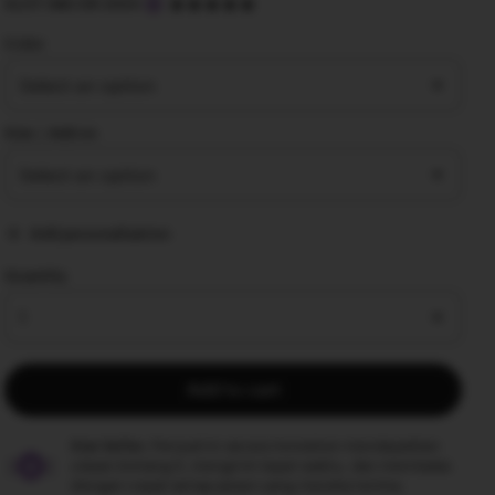
5
SLOT GACOR 2024
out
of
Color
5
stars
Size ∣ Add on
Add personalization
Quantity
Add to cart
Star Seller.
Penjual ini secara konsisten mendapatkan
ulasan bintang 5, mengirim tepat waktu, dan membalas
dengan cepat setiap pesan yang mereka terima.