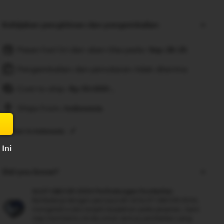
silahkan daftar akun dan segera lakukan deposit
pertama untuk menang maxwin bersama kami.
Kebijakan pengiriman dan pengembalian
Pesan hari ini dan akan tiba pada:
Sep 28-25
Pengembalian dan penukaran tidak diterima
Cost to ship:
Rp
10.000-,
Ships from:
Indonesia
Deliver to Indonesia
Ini
Did you know?
SLOT GACOR 2024 Perlindungan Pembelian
Berbelanja dengan percaya diri di SLOT GACOR 2024,
mengetahui jika terjadi kesalahan pada pesanan, kami
siap membantu Anda untuk semua pembelian yang