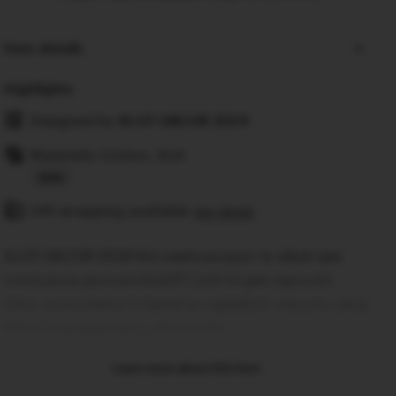
Item details
Highlights
5)
Value (99)
Comfort (53)
Ease of use (12)
Condition (2)
Designed by
SLOT GACOR 2024
Materials: Cotton, Knit
Read
Gift wrapping available
the
See details
full
SLOT GACOR 2024 Kini saatnya jujur: lo sibuk apa
description
cuma pura-pura produktif? Link ini gak ngurusin
citra, cuma bantu lo beneran ngelakuin sesuatu yang
bikin lo bangga sama diri sendiri.
Learn more about this item
Untuk mendapatkan akun resmi SLOT GACOR 2024