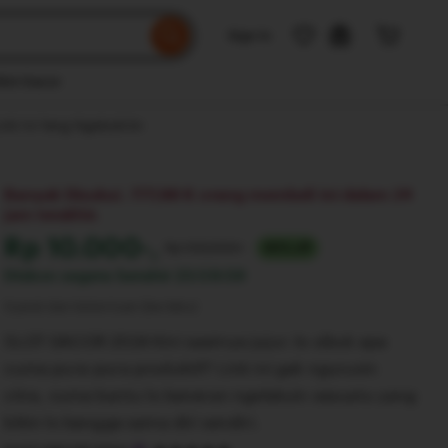
Sign in
Slot Gacor
ink Ini Yang Ngebuktiin
Banyak Disukai. 777,88 K orang membeli ini dalam 24
jam terakhir.
Harga:
Rp 10.000-,
Normal:
Rp 100,000+
90% off
Diskon segera berahir
23:59:59
Syarat dan ketentuan (berlaku)
SLOT GACOR 2024 Kini saatnya jujur: lo sibuk apa
cuma pura-pura produktif? Link ini gak ngurusin
citra, cuma bantu lo beneran ngelakuin sesuatu yang
bikin lo bangga sama diri sendiri.