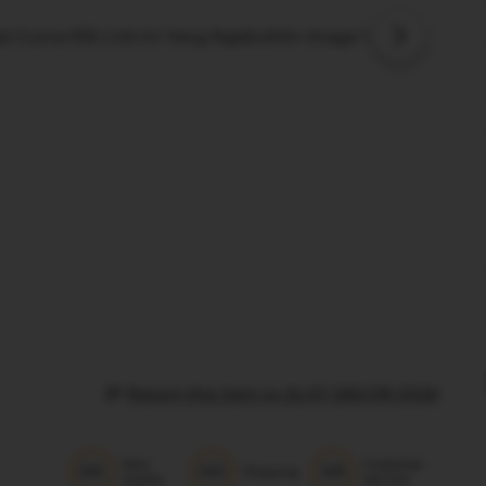
Report this item to SLOT GACOR 2024
Item
Customer
5/5
5/5
5/5
Shipping
quality
service