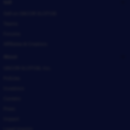
Sell
Sell on GACOR SLOT138
Teams
Forums
Affiliates & Creators
About
GACOR SLOT138, Inc.
Policies
Investors
Careers
Press
Impact
Legal imprint