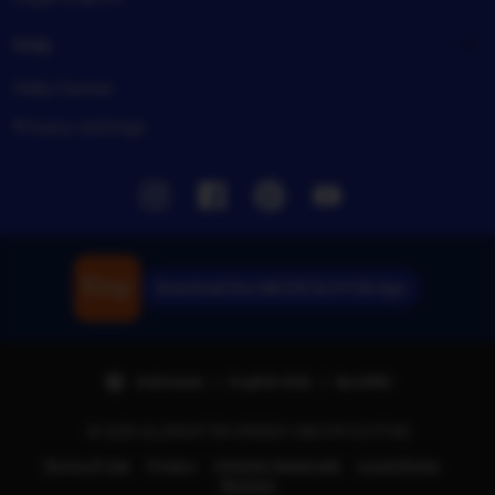
Help
Help Center
Privacy settings
Instagram
Facebook
Pinterest
Youtube
Download the GACOR SLOT138 App
Indonesia | English (US) | Rp (IDR)
© 2025 ALLRIGHT REVERSED | GACOR SLOT138
Terms of Use
Privacy
Interest-based ads
Local Shops
Regions