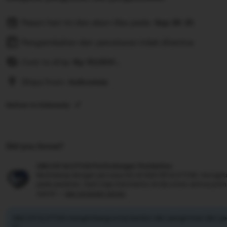
Pesan hari ini dan akan tiba pada:
Sep 28-25
Pengembalian dan penukaran tidak diterima
Cost to ship:
Rp
10.000-,
Ships from:
Indonesia
Deliver to Indonesia
Did you know?
GACOR SLOT138 Perlindungan Pembelian
Berbelanja dengan percaya diri di GACOR SLOT138, mengetah
pada pesanan, kami siap membantu Anda untuk semua pem
syarat —
see program terms
GACOR SLOT138 mengimbangi emisi karbon dari pengiriman dan p
ini.