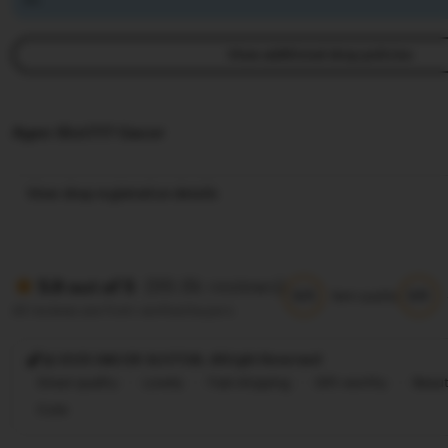
View additional shop policies
Agen Slot777 Gacor
View shop registration details
(99.8k reviews)
5.9 out of 5
5/5
5/5
Item quality
All reviews are from verified buyers
@ 2025 GACOR SLOT138, Allright Reversed
Great quality
Lovely
Fast shipping
Gift-worthy
Beaut
Cute