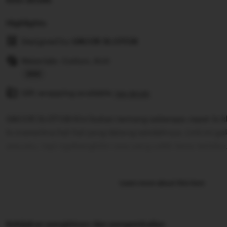
Highlights
Designed by
GACOR SLOT138
Materials: Cotton, Knit
Read
Gift wrapping available
the
See details
full
GACOR SLOT138 Kini bukan tentang seberapa cepat lo kli
description
lo menerima hal-hal yang datang setelahnya. Link ini 
sesuatu, tapi ngebangkitin rasa yang udah lama tertidur
Untuk mendapatkan akun resmi GACOR SLOT138 silahkan
Learn more about this item
segera lakukan deposit pertama untuk menang maxwin 
Kebijakan pengiriman dan pengembalian