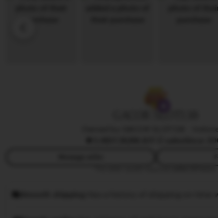
w
y
e
M
v
.
i
T
e
a
w
u
b
f
y
i
P
k
GACOR SLOT138
a
k
Owned by GACOR SLOT138
|
Indone
5.9
(97.2k)
98.8JT ☑️ sales
Since 2
B
o
Message seller
F
s
This seller usually responds
within 24 hours.
Smooth shipping
Has a history of shipping on time w