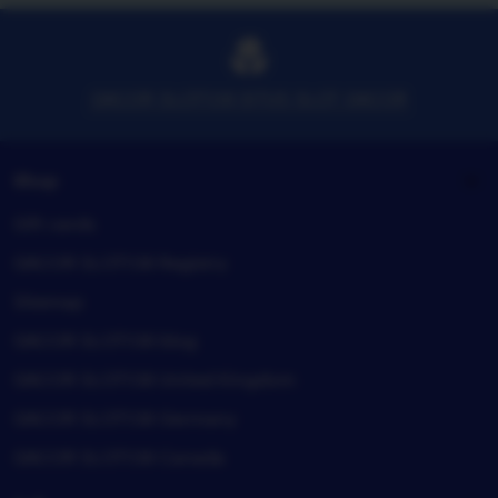
email
GACOR SLOT138 SITUS SLOT GACOR
Shop
Gift cards
GACOR SLOT138 Registry
Sitemap
GACOR SLOT138 blog
GACOR SLOT138 United Kingdom
GACOR SLOT138 Germany
GACOR SLOT138 Canada