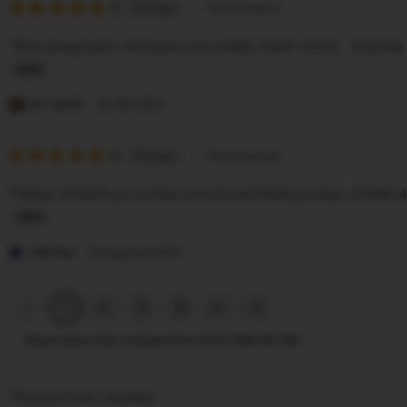
v
5
t
5
Recommends
This item
out
i
i
of
"Slot pragmatic olympus nya selalu kasih x500 , mantap
5
e
n
stars
w
g
L
b
r
i
M. Taufik
22 Mei 2025
y
e
s
L
v
5
t
5
Recommends
This item
out
O
i
i
of
"Selalu di berikan arahan untuk membeli produk slot88 d
5
W
e
n
stars
L
w
g
L
O
b
r
i
Pak Bos
22 Agustus 2025
W
y
e
s
M
v
t
Previous
Next
2
3
4
5
1
page
page
a
i
i
Show other item reviews from SLOT GACOR 138
r
e
n
c
w
g
Photos from reviews
o
b
r