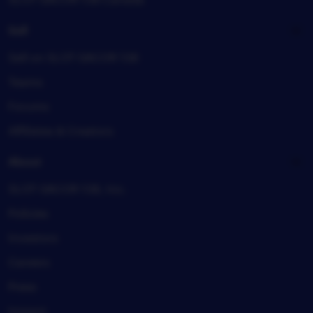
Sell
Sell on SLOT GACOR 138
Teams
Forums
Affiliates & Creators
About
SLOT GACOR 138, Inc.
Policies
Investors
Careers
Press
Impact