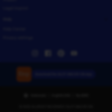
Legal imprint
Help
Help Center
Privacy settings
Instagram
Facebook
Pinterest
Youtube
Download the SLOT GACOR 138 App
Indonesia | English (US) | Rp (IDR)
© 2025 ALLRIGHT REVERSED | SLOT GACOR 138