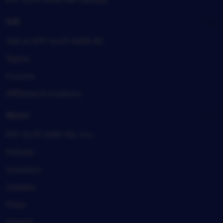
Sell
Sell on RTF SLOT HARI INI
Teams
Forums
Affiliates & Creators
About
RTF SLOT HARI INI, Inc.
Policies
Investors
Careers
Press
Impact