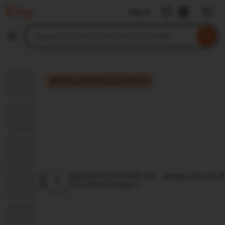
POLA
Sign in
Skip
GACOR
SLOT
to
Search
Browse
HARI
ontent
for
INI
items
or
shops
POLA GACOR SLOT HARI INI