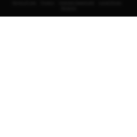
Terms of Use
Privacy
Interest-based ads
Local Shops
Regions