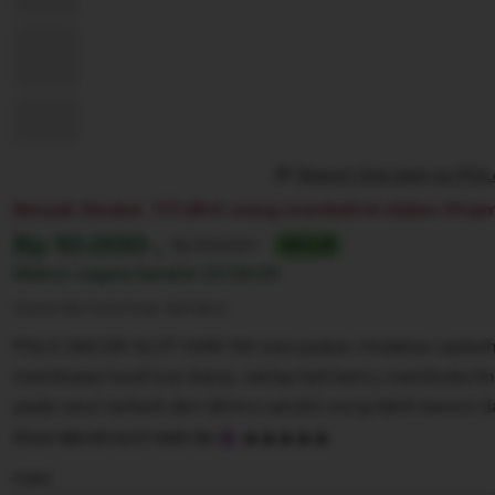
Report this item to P
Banyak Disukai. 777,88 K orang membeli ini dalam 24 jam
Harga:
Rp 10.000-,
Normal:
Rp 100,000+
90% off
Diskon segera berahir
23:59:59
Syarat dan ketentuan (berlaku)
POLA GACOR SLOT HARI INI merupakan tindakan sederh
membawa hasil luar biasa. setiap kali kamu membuka li
pada versi terbaik dari dirimu sendiri yang lebih berani 
5
POLA GACOR SLOT HARI INI
out
of
Color
5