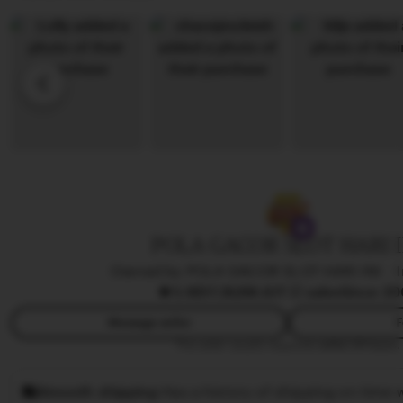
w
y
e
M
v
.
i
T
e
a
w
u
b
f
y
i
P
k
a
k
POLA GACOR SLOT HARI I
B
Owned by POLA GACOR SLOT HARI INI
|
o
5.9
(97.2k)
98.8JT ☑️ sales
Since 2
s
Message seller
F
This seller usually responds
within 24 hours.
Smooth shipping
Has a history of shipping on time w