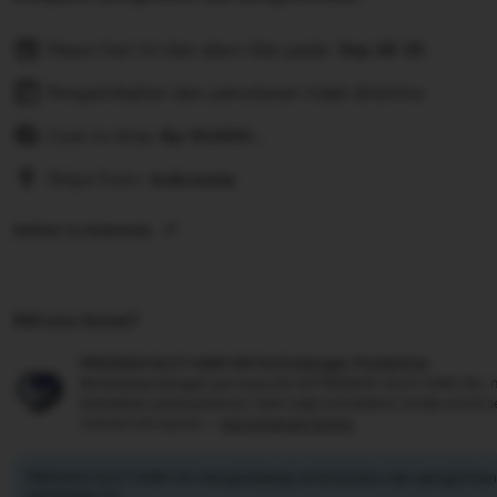
Pesan hari ini dan akan tiba pada:
Sep 28-25
Pengembalian dan penukaran tidak diterima
Cost to ship:
Rp
10.000-,
Ships from:
Indonesia
Deliver to Indonesia
Did you know?
PREDIKSI SLOT HARI INI Perlindungan Pembelian
Berbelanja dengan percaya diri di PREDIKSI SLOT HARI INI, m
kesalahan pada pesanan, kami siap membantu Anda untuk 
memenuhi syarat —
see program terms
PREDIKSI SLOT HARI INI mengimbangi emisi karbon dari pengirim
pembelian ini.