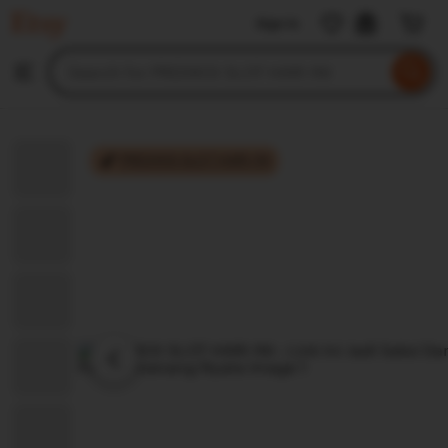
PREDIKSI
Sign in
Skip
SLOT
HARI
to
Search
Browse
INI
ontent
for
items
or
shops
PREDIKSI SLOT HARI INI