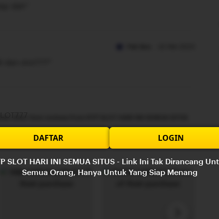
tap dah"
Pak Bos
22 Mei 2025
8 dan slot777"
ow other item reviews from RTP SLOT HARI INI SEMUA SITUS
DAFTAR
LOGIN
P SLOT HARI INI SEMUA SITUS - Link Ini Tak Dirancang Un
Semua Orang, Hanya Untuk Yang Siap Menang