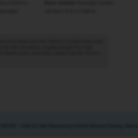
as a history
Rave reviews
Average review
messages
rating is 4.8 or higher.
i untuk akses situs slot. Platform ini dirancang untuk
an dan transparan, lengkap dengan fitur login
i dijamin aman, sementara update hasil dan informasi
P SLOT HARI INI SEMUA SITUS, pengguna bisa
, dan terpercaya, menjadikannya pilihan utama bagi
SITUS - Link Ini Tak Dirancang Untuk Semua Orang, Han