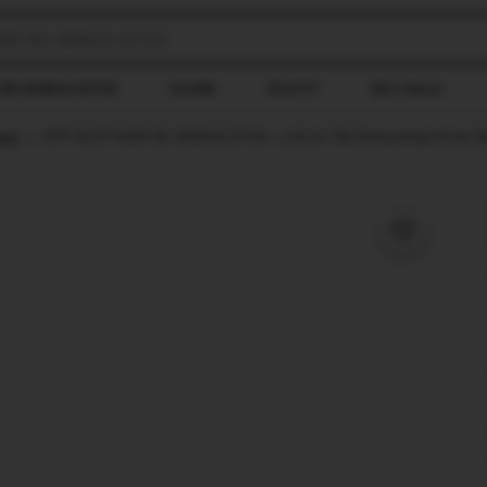
INI SEMUA SITUS
Slot88
Slot777
Slot Gacor
cor
RTP SLOT HARI INI SEMUA SITUS - Link Ini Tak Dirancang Untuk
 | 
Add
to
Favorites