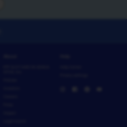
R
About
Help
RTP SLOT HARI INI SEMUA
Help Center
SITUS, Inc.
Privacy settings
Policies
Instagram
Facebook
Pinterest
Youtube
Investors
Careers
Press
Impact
Legal imprint