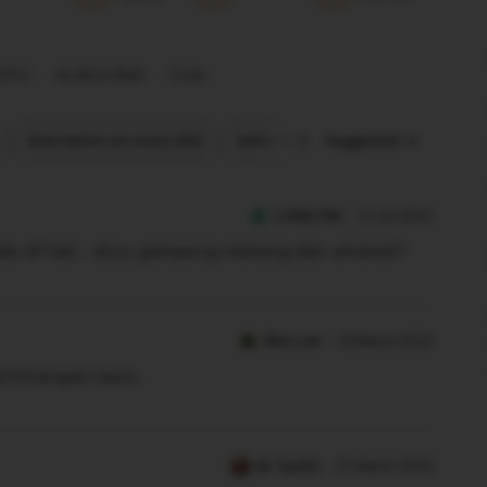
tiful
As described
Cute
Suggested
Description accuracy (60)
Seller service (82)
Sizing & Fit (2
LOWLOW
11 Juli 2025
u di hati , situs gampang menang dan amanah"
Marcow
19 Maret 2025
 kemenangan saya.
M. Taufik
27 Maret 2025