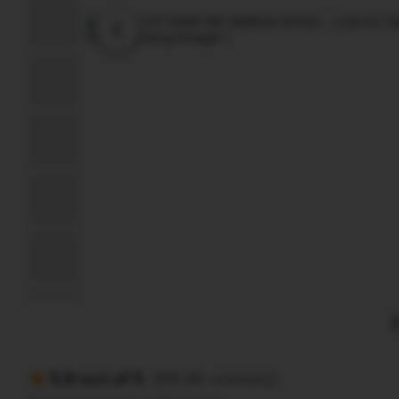
5.9 out of 5
(99.8k reviews)