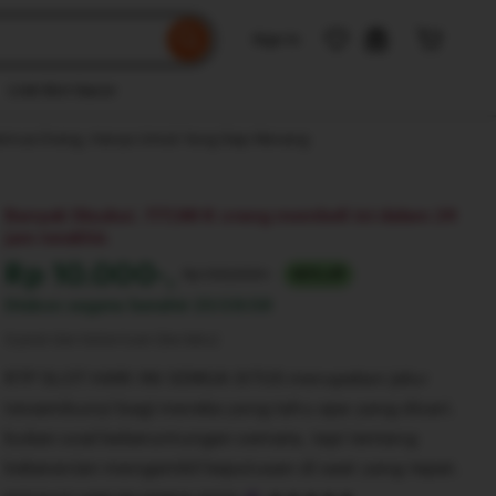
Sign in
Link Slot Gacor
 Semua Orang, Hanya Untuk Yang Siap Menang
Banyak Disukai. 777,88 K orang membeli ini dalam 24
jam terakhir.
Harga:
Rp 10.000-,
Normal:
Rp 100,000+
90% off
Diskon segera berahir
23:59:59
Syarat dan ketentuan (berlaku)
RTP SLOT HARI INI SEMUA SITUS merupakan jalur
tersembunyi bagi mereka yang tahu apa yang dicari.
bukan soal keberuntungan semata, tapi tentang
keberanian mengambil keputusan di saat yang tepat.