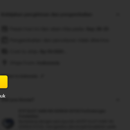
SEMUA SITUS silahkan daftar akun dan segera
lakukan deposit pertama untuk menang maxwin
Kebijakan pengiriman dan pengembalian
bersama kami.
Pesan hari ini dan akan tiba pada:
Sep 28-25
Pengembalian dan penukaran tidak diterima
Cost to ship:
Rp
10.000-,
Ships from:
Indonesia
Deliver to Indonesia
tuk
Did you know?
RTP SLOT HARI INI SEMUA SITUS Perlindungan
Pembelian
Berbelanja dengan percaya diri di RTP SLOT HARI INI
SEMUA SITUS, mengetahui jika terjadi kesalahan pada