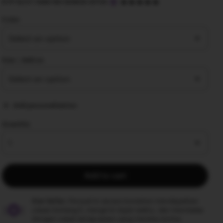
5
RTP SLOT HARI INI SEMUA SITUS
out
of
Color
5
stars
Size ∣ Add on
Add personalization
Quantity
Add to cart
Star Seller.
Penjual ini secara konsisten mendapatkan
ulasan bintang 5, mengirim tepat waktu, dan membalas
dengan cepat setiap pesan yang mereka terima.