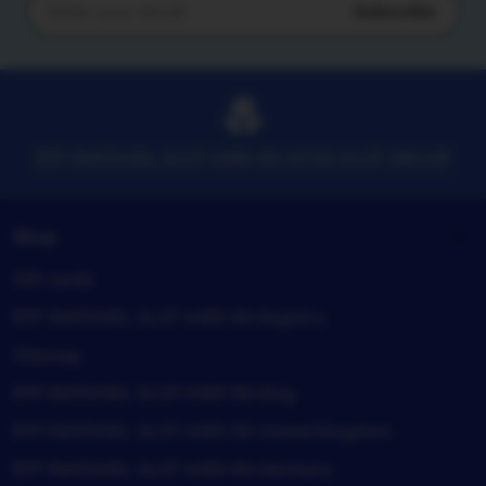
Subscribe
Enter
your
email
RTP INATOGEL SLOT HARI INI SITUS SLOT GACOR
Shop
Gift cards
RTP INATOGEL SLOT HARI INI Registry
Sitemap
RTP INATOGEL SLOT HARI INI blog
RTP INATOGEL SLOT HARI INI United Kingdom
RTP INATOGEL SLOT HARI INI Germany