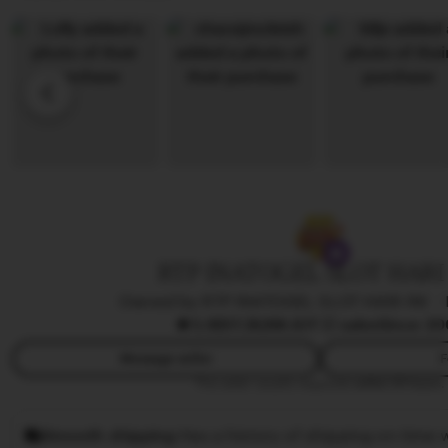
w
y
e
M
v
.
i
T
e
a
w
u
b
f
y
i
P
k
a
k
RTP INATOGEL SLOT HARI 
B
Owned by RTP INATOGEL SLOT HARI INI
|
o
5.9
(97.2k)
98.8JT ☑️ sales
Since 2
s
Message seller
F
This seller usually responds
within 24 hours.
Smooth shipping
Has a history of shipping on time w