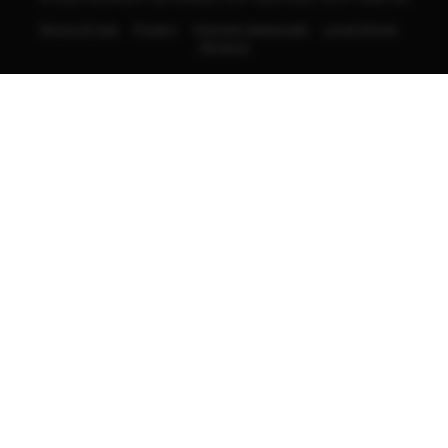
Terms of Use
Privacy
Interest-based ads
Local Shops
Regions