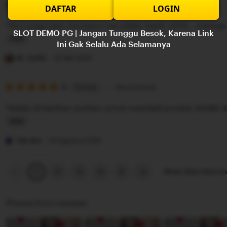
v
5
t
5
Recommends
This item
DAFTAR
LOGIN
out
i
i
of
"Slot pragmatic olympus nya selalu kasih x500 , mantap
5
e
n
SLOT DEMO PG | Jangan Tunggu Besok, Karena Link
stars
w
g
Ini Gak Selalu Ada Selamanya
L
b
r
i
M. Taufik
22 Mei 2025
y
e
s
L
v
5
t
5
Recommends
This item
out
O
i
i
of
"Selalu di berikan arahan untuk membeli produk slot88 d
5
W
e
n
stars
L
w
g
L
O
b
r
i
Pak Bos
22 Agustus 2025
W
y
e
s
M
v
t
Previous
Next
2
3
4
5
Show other item r
1
page
page
a
i
i
r
e
n
Photos from reviews
c
w
g
o
b
r