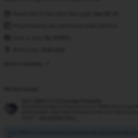
Pesan hari ini dan akan tiba pada:
Sep 28-25
Pengembalian dan penukaran tidak diterima
Cost to ship:
Rp
10.000-,
Ships from:
Indonesia
Deliver to Indonesia
Did you know?
SLOT DEMO PG Perlindungan Pembelian
Berbelanja dengan percaya diri di SLOT DEMO PG, mengetahui
pada pesanan, kami siap membantu Anda untuk semua pem
syarat —
see program terms
SLOT DEMO PG mengimbangi emisi karbon dari pengiriman dan pe
ini.