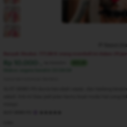
Report th
Banyak Disukai. 777,88 K orang membeli ini dalam 24 jam
Harga:
Rp 10.000-,
Normal:
Rp 100,000+
90% off
Diskon segera berahir
23:59:59
Syarat dan ketentuan (berlaku)
SLOT DEMO PG dunia berubah cepat, dan kadang kese
sekali. link ini bisa jadi jalan kamu buat mulai hal yang l
mimpi.
5
SLOT DEMO PG
out
of
Color
5