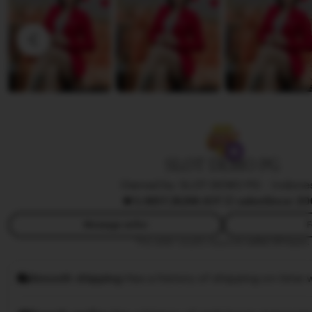
w
y
e
M
v
.
i
T
e
a
w
u
b
f
y
i
P
k
SLOT DEMO PG
a
k
Owned by SLOT DEMO PG
|
Indone
5.9
(97.2k)
98.8JT ☑️ sales
Since 2
B
o
Message seller
F
s
This seller usually responds
within 24 hours.
Smooth shipping
Has a history of shipping on time w