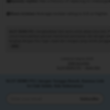
Speedy replies
Has a history of replying to messages
Rave reviews
Average review rating is 4.8 or higher.
SLOT DEMO PG:
menghadirkan link resmi untuk akses situs slot. P
untuk memudahkan pemain menikmati permainan slot dengan am
lengkap dengan fitur login cepat dan navigasi yang ramah penggun
dijamin aman, sementara update hasil dan informasi permainan sel
Read
time. Dengan SLOT DEMO PG, pengguna bisa merasakan pengala
the
nyaman, adil, dan terpercaya, menjadikannya pilihan utama bagi pe
full
Listed on Sep 9, 2025
Indonesia.
description
2266 favorites
SLOT DEMO PG
Agen Slot
SLOT DEMO PG | Jangan Tunggu Besok, Karena Link
Ini Gak Selalu Ada Selamanya
Subscribe
Enter
your