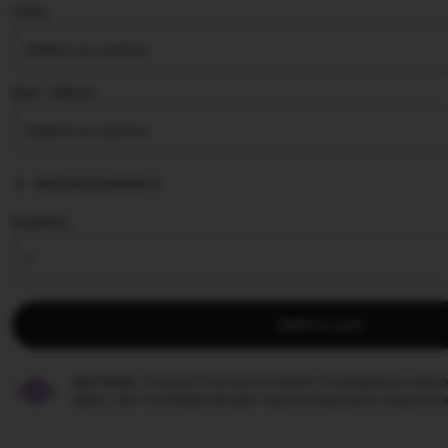
of
Color
5
stars
Size ∣ Add on
Add personalization
Quantity
Add to cart
Star Seller.
Penjual ini secara konsisten mendapatkan ulasan
waktu, dan membalas dengan cepat setiap pesan yang mere