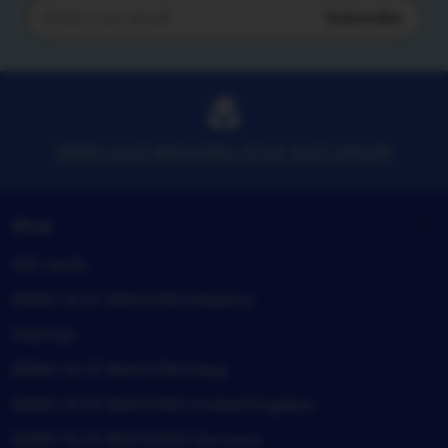
Subscribe
Enter
your
email
DEMO SLOT MAHJONG SITUS SLOT GACOR
Shop
Gift cards
DEMO SLOT MAHJONG Registry
Sitemap
DEMO SLOT MAHJONG blog
DEMO SLOT MAHJONG United Kingdom
DEMO SLOT MAHJONG Germany