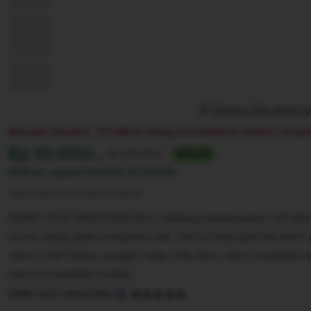
Report this item
Banyak Disukai. 777,88 K orang membeli ini dalam 24 jam
Harga:
Rp 10.000-,
Normal:
Rp 100,000+
90% off
Diskon segera berahir
23:59:59
Syarat dan ketentuan (berlaku)
DEMO SLOT MAHJONG bro, kadang kesempatan tuh data
cuma yang peka yang bisa liat. link ini bisa jadi hal kec
cara lo liat hidup. jangan ragu, klik dulu, baru lo paha
senyum setelah nyoba.
5
DEMO SLOT MAHJONG
out