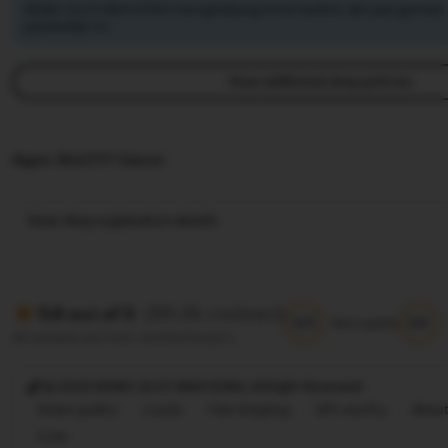
DEMO SLOT MAHJONG mengimbangi emisi karbon dari pengiriman
pembelian ini.
View additional shop policies
Agen Slot777 Gacor
View shop registration details
(99.8k reviews)
5.9 out of 5
5/5
5/5
Item quality
All reviews are from verified buyers
@ 2025 DEMO SLOT MAHJONG, Allright Reversed
Great quality
Lovely
Fast shipping
Gift-worthy
Beaut
Cute