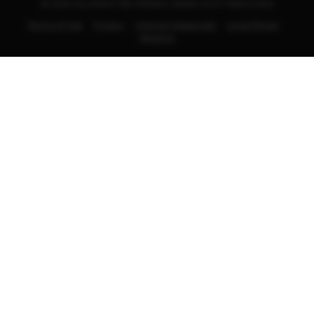
© 2025 ALLRIGHT REVERSED | DEMO SLOT MAHJONG
Terms of Use
Privacy
Interest-based ads
Local Shops
Regions