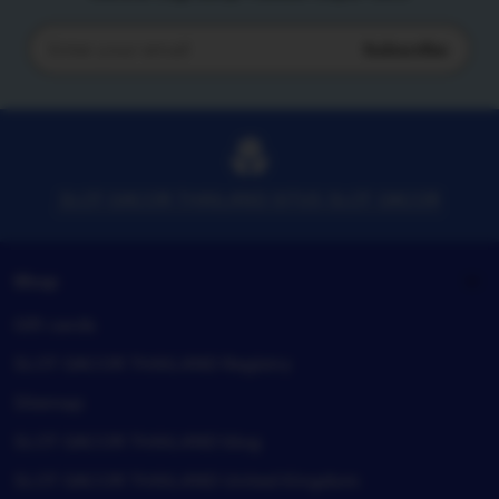
Subscribe
Enter
your
email
SLOT GACOR THAILAND SITUS SLOT GACOR
Shop
Gift cards
SLOT GACOR THAILAND Registry
Sitemap
SLOT GACOR THAILAND blog
SLOT GACOR THAILAND United Kingdom