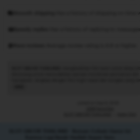
Smooth shipping
Has a history of shipping on time w
Speedy replies
Has a history of replying to messages
Rave reviews
Average review rating is 4.8 or higher.
SLOT GACOR THAILAND:
menghadirkan link resmi untuk akses situ
dirancang untuk memudahkan pemain menikmati permainan slot
transparan, lengkap dengan fitur login cepat dan navigasi yang 
transaksi dijamin aman, sementara update hasil dan informasi per
Read
secara real-time. Dengan SLOT GACOR THAILAND, pengguna bis
the
bermain slot88 yang nyaman, adil, dan terpercaya, menjadikannya
full
Listed on Sep 9, 2025
pecinta slot online di Indonesia.
description
2266 favorites
SLOT GACOR THAILAND
Agen Slot
SLOT GACOR THAILAND - Buruan Cobain Game Ini
Karena Lagi Banjir Hadiah Super Seru