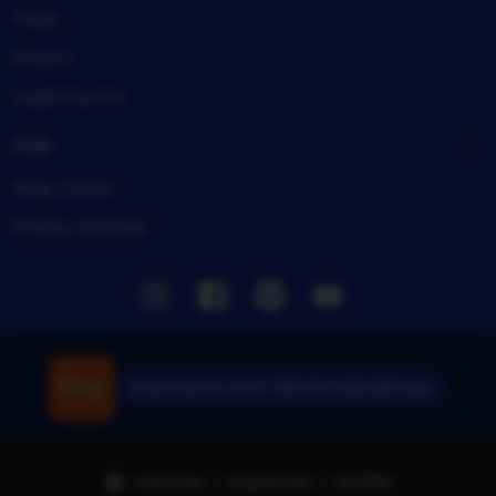
Press
Impact
Legal imprint
Help
Help Center
Privacy settings
Instagram
Facebook
Pinterest
Youtube
Download the SLOT GACOR THAILAND App
Indonesia | English (US) | Rp (IDR)