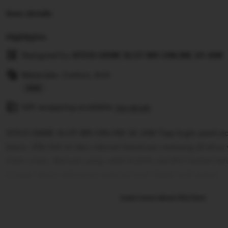
Item details
Highlights
Designed by
SITUS GAME SLOT BRI ONLINE 24 JAM
Materials: Cotton, Knit
Read
Gift wrapping available
the
See details
full
SITUS GAME SLOT BRI ONLINE 24 JAM Tiap login pasti 
description
kamu. Klik link ini dan nikmati keseruan menang di situ
main-main. Banyak yang udah buktiin sendiri hadiah kel
tunggu lama, sekarang saatnya buat dapet hoki besar.
Learn more about this item
Untuk mendapatkan akun resmi SITUS GAME SLOT BRI O
daftar akun dan segera lakukan deposit pertama untu