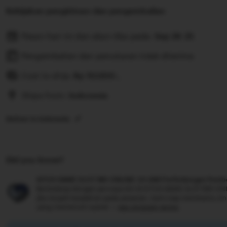
bersama kami.
Kebijakan pengiriman dan pengembalian
Pesan hari ini dan akan tiba pada:
Sep 28-25
Pengembalian dan penukaran tidak diterima
Cost to ship:
Rp
10.000-,
Ships from:
Indonesia
Deliver to Indonesia
Did you know?
SITUS GAME SLOT BRI ONLINE 24 JAM Perlindungan Pemb
Berbelanja dengan percaya diri di SITUS GAME SLOT BRI O
jika terjadi kesalahan pada pesanan, kami siap membantu 
yang memenuhi syarat —
see program terms