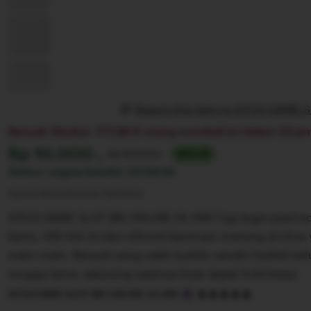
Report this item to SITUS GAME 
Banyak Disukai. 777,88 K orang membeli ini dalam 24 jam
Harga:
Rp 10.000-,
Normal:
Rp 100,000+
90% off
Diskon segera berahir
23:59:59
Syarat dan ketentuan (berlaku)
SITUS GAME SLOT BRI ONLINE 24 JAM Tiap login pasti 
kamu. Klik link ini dan nikmati keseruan menang di situ
main-main. Banyak yang udah buktiin sendiri hadiah kel
tunggu lama, sekarang saatnya buat dapet hoki besar.
5
SITUS GAME SLOT BRI ONLINE 24 JAM
out