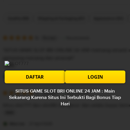
Filter
Quality (99)
Shipping & Packaging (87)
Appearance (55)
by
category
5
5
Recommends
This item
out
of
"SITUS GAME SLOT BRI ONLINE 24 JAM memang emank sela
5
stars
gampang menang dan amanah"
L
DAFTAR
LOGIN
i
LOWLOW
Sep 9, 2025
s
SITUS GAME SLOT BRI ONLINE 24 JAM : Main
5
t
5
Recommends
This item
out
Sekarang Karena Situs Ini Terbukti Bagi Bonus Tiap
i
of
Hari
Situs slot777 dan slot88 nya gacor dan selalu bayar ke
5
n
stars
g
L
r
i
Marcow
27 April 2025