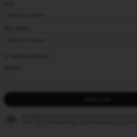
of
Color
5
stars
Size ∣ Add on
Add personalization
Quantity
Add to cart
Star Seller.
Penjual ini secara konsisten mendapatkan ulasan
waktu, dan membalas dengan cepat setiap pesan yang mere