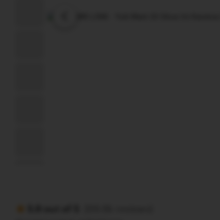
5.9 out of 5
(99.8k reviews)