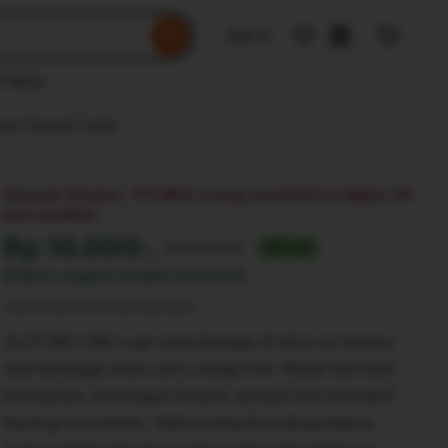
Sign in
ot Gacor
vent Menarik Sekali
Banyak Disukai. 777,88 K orang membeli ini dalam 24
jam terakhir.
Harga:
Rp 10.000-,
Normal:
Rp 100,000+
90% off
Diskon segera berahir
23:59:59
Syarat dan ketentuan (berlaku)
SLOT BRI LINK Lagi rame banget di situs ini karena
ada berbagai acara seru setiap hari. Mulai dari kuis
berhadiah, tantangan kreatif, sampai live interaktif
bareng host keren. Semua bisa ikut tanpa biaya.