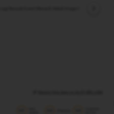
Report this item to SLOT BRI LINK
Item
Customer
5/5
5/5
5/5
Shipping
quality
service