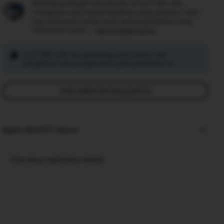
Berbelanja dengan percaya diri di SLOT BRI LINK,
mengetahui jika terjadi kesalahan pada pesanan, kami
siap membantu Anda untuk semua pembelian yang
memenuhi syarat —
see program terms
SLOT BRI LINK mengimbangi emisi karbon dari
pengiriman dan pengemasan pada pembelian ini.
View additional shop policies
Agen Slot777 Gacor
View shop registration details