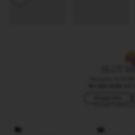
M
e
w
.
w
T
b
a
y
u
P
f
a
i
k
k
B
SLOT BR
o
s
Owned by SLOT BRI
5.9
(97.2k)
98.8JT ☑
Message seller
This seller usually res