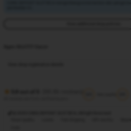
CARA DEPOSIT SLOT BCA mengimbangi emisi karbon dari pengiri
pembelian ini.
View additional shop policies
Agen Slot777 Gacor
View shop registration details
(99.8k reviews)
5.9 out of 5
5/5
5/5
Item quality
All reviews are from verified buyers
@ 2025 CARA DEPOSIT SLOT BCA, Allright Reversed
Great quality
Lovely
Fast shipping
Gift-worthy
Beaut
Cute