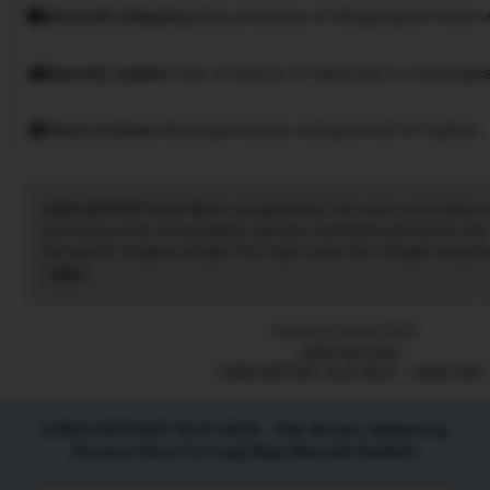
Smooth shipping
Has a history of shipping on time w
Speedy replies
Has a history of replying to messages
Rave reviews
Average review rating is 4.8 or higher.
CARA DEPOSIT SLOT BCA:
menghadirkan link resmi untuk akses sit
dirancang untuk memudahkan pemain menikmati permainan slot
transparan, lengkap dengan fitur login cepat dan navigasi yang 
transaksi dijamin aman, sementara update hasil dan informasi per
Read
secara real-time. Dengan CARA DEPOSIT SLOT BCA, pengguna bi
the
pengalaman bermain slot88 yang nyaman, adil, dan terpercaya, m
full
Listed on Sep 9, 2025
utama bagi pecinta slot online di Indonesia.
description
2266 favorites
CARA DEPOSIT SLOT BCA
Agen Slot
CARA DEPOSIT SLOT BCA : Yuk Ikutan Sekarang
Karena Situs Ini Lagi Bagi Banyak Hadiah