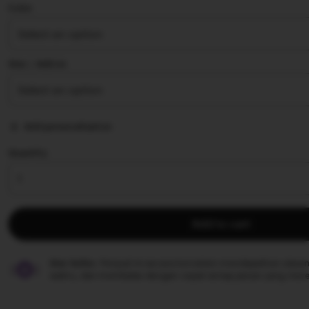
of
Color
5
stars
Size ∣ Add on
Add personalization
Quantity
Add to cart
Star Seller.
Penjual ini secara konsisten mendapatkan ulasan
waktu, dan membalas dengan cepat setiap pesan yang mere