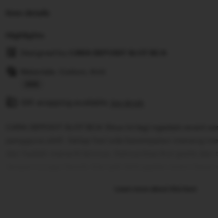
Item details
Highlights
Designed by
CARA DEPOSIT SLOT BCA
Materials: Cotton, Knit
Read
Gift wrapping available
the
See details
full
CARA DEPOSIT SLOT BCA Situs ini lagi ngadain event s
description
pengguna aktif. Setiap hari ada kesempatan menang mer
dan hadiah menarik lainnya. Semua bisa ikut gratis dan t
Jangan tunggu besok, biar gak ketinggalan event besar 
Learn more about this item
Untuk mendapatkan akun resmi CARA DEPOSIT SLOT BCA
dan segera lakukan deposit pertama untuk menang max