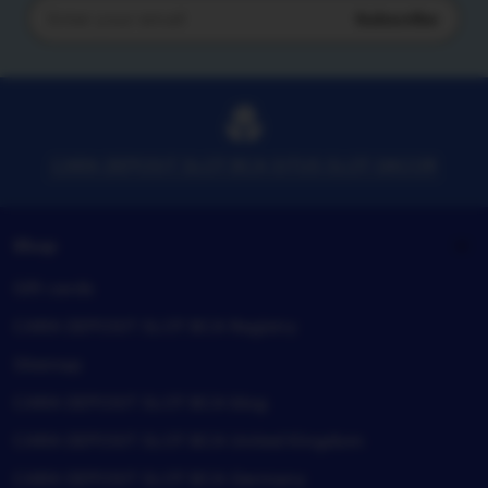
Subscribe
Enter
your
email
CARA DEPOSIT SLOT BCA SITUS SLOT GACOR
Shop
Gift cards
CARA DEPOSIT SLOT BCA Registry
Sitemap
CARA DEPOSIT SLOT BCA blog
CARA DEPOSIT SLOT BCA United Kingdom
CARA DEPOSIT SLOT BCA Germany