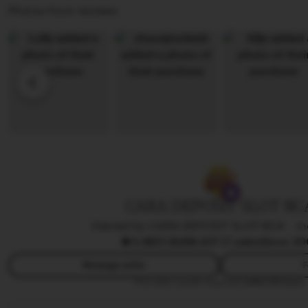
Photos from reviews
o
b
r
w
y
e
M
v
.
i
T
e
a
w
u
b
f
y
i
P
k
a
k
CARA DEPOSIT SLOT BC
B
Owned by CARA DEPOSIT SLOT BCA
|
In
o
5.9
(97.2k)
98.8JT ☑️ sales
Since 2
s
Message seller
F
This seller usually responds
within 24 hours.