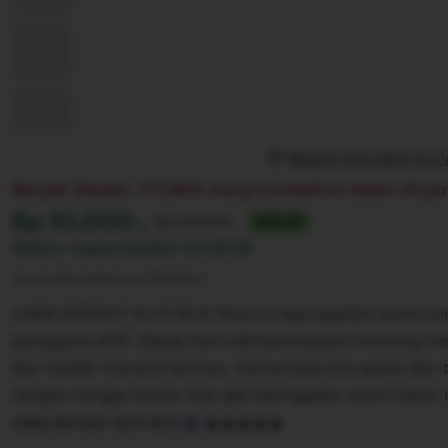
Report this item to
Banyak Disukai. 777,88 K orang membeli ini dalam 24 jam
Harga:
Rp 10.000-,
Normal:
Rp 100,000+
90% off
Diskon segera berahir
23:59:59
Syarat dan ketentuan (berlaku)
CARA DEPOSIT SLOT BCA Situs ini lagi ngadain event s
pengguna aktif. Setiap hari ada kesempatan menang mer
dan hadiah menarik lainnya. Semua bisa ikut gratis dan t
Jangan tunggu besok, biar gak ketinggalan event besar 
5
CARA DEPOSIT SLOT BCA
out