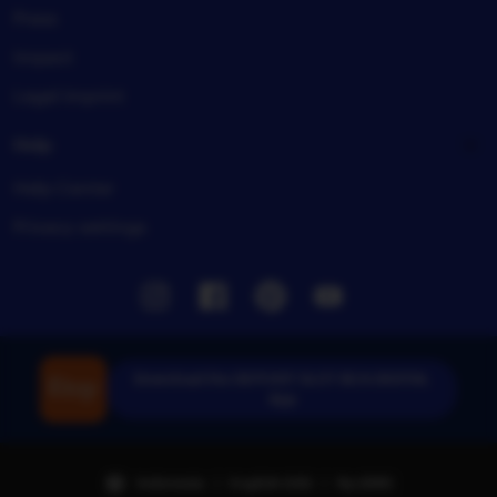
Press
Impact
Legal imprint
Help
Help Center
Privacy settings
Instagram
Facebook
Pinterest
Youtube
Download the DEPOSIT SLOT BCA DIGITAL
App
Indonesia | English (US) | Rp (IDR)