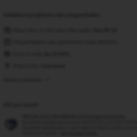
Untuk mendapatkan akun resmi DEPOSIT SLOT BCA DIGIT
akun dan segera lakukan deposit pertama untuk mena
Kebijakan pengiriman dan pengembalian
kami.
Pesan hari ini dan akan tiba pada:
Sep 28-25
Pengembalian dan penukaran tidak diterima
Cost to ship:
Rp
10.000-,
Ships from:
Indonesia
Deliver to Indonesia
Did you know?
DEPOSIT SLOT BCA DIGITAL Perlindungan Pembelian
Berbelanja dengan percaya diri di DEPOSIT SLOT BCA DIGITAL
kesalahan pada pesanan, kami siap membantu Anda untuk 
memenuhi syarat —
see program terms