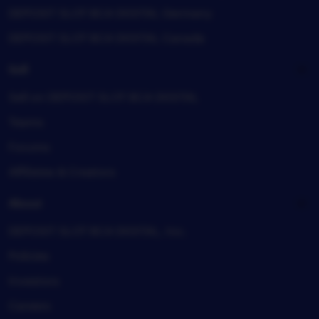
DEPOSIT SLOT BCA DIGITAL Germany
DEPOSIT SLOT BCA DIGITAL Canada
Sell
Sell on DEPOSIT SLOT BCA DIGITAL
Teams
Forums
Affiliates & Creators
About
DEPOSIT SLOT BCA DIGITAL, Inc.
Policies
Investors
Careers