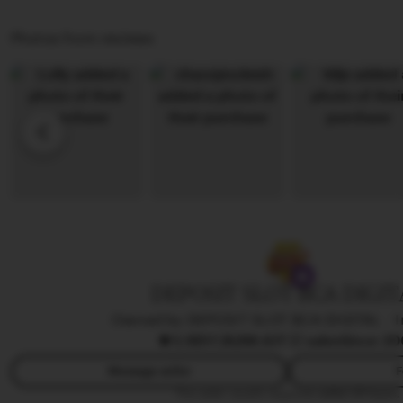
c
w
g
Photos from reviews
o
b
r
w
y
e
M
v
.
i
T
e
a
w
u
b
f
y
i
P
k
a
k
DEPOSIT SLOT BCA DIGIT
B
Owned by DEPOSIT SLOT BCA DIGITAL
|
I
o
5.9
(97.2k)
98.8JT ☑️ sales
Since 2
s
Message seller
F
This seller usually responds
within 24 hours.