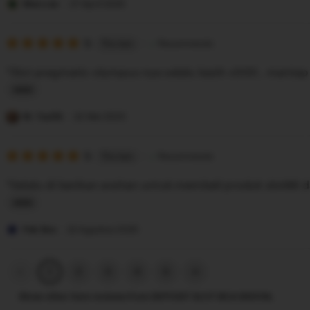
r
i
Marcow
27 April 2025
e
s
v
5
t
5
Recommends
This item
out
i
i
of
"Slot pragmatic olympus nya selalu kasih x500 , mantap
5
e
n
stars
w
g
L
b
r
i
M. Taufik
22 Mei 2025
y
e
s
L
v
5
t
5
Recommends
This item
out
O
i
i
of
"Selalu di berikan arahan untuk membeli produk slot88 d
5
W
e
n
stars
L
w
g
L
O
b
r
i
Pak Bos
22 Agustus 2025
W
y
e
s
M
v
t
Previous
Next
2
3
4
5
1
page
page
a
i
i
Show other item reviews from DEPOSIT SLOT BCA DIGITAL
r
e
n