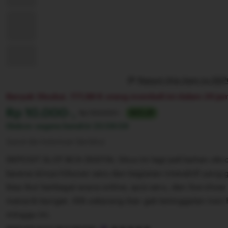
Report this item to D
Banyak Disukai. 777,88 K orang membeli ini dalam 24 jam
Harga:
Rp 10.000-,
Normal:
Rp 100,000+
90% off
Diskon segera berahir
23:59:59
Syarat dan ketentuan (berlaku)
DEPOSIT SLOT BCA DIGITAL Situs ini lagi jadi bahan obr
karena isinya hiburan seru dan kegiatan interaktif yan
bisa ikut berbagai acara online, quiz seru, dan live sho
menarik banget. Klik sekarang biar gak ketinggalan tren
minggu ini.