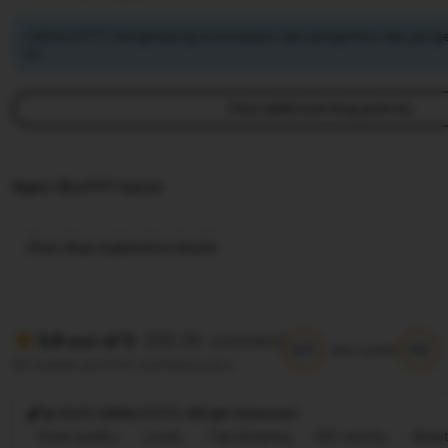
JUDISLOT777 mengimbangi emisi karbon dari pengiriman dan pen
ini.
View additional shop policies
Agen Slot777 Gacor
View shop registration details
(99.8k reviews)
5.9 out of 5
5/5
5/5
Item quality
All reviews are from verified buyers
@ 2025 JUDISLOT777, Allright Reversed
Great quality
Lovely
Fast shipping
Gift-worthy
Beaut