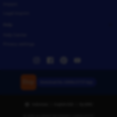
Impact
Legal imprint
Help
Help Center
Privacy settings
Instagram
Facebook
Pinterest
Youtube
Download the JUDISLOT777 App
Indonesia | English (US) | Rp (IDR)
© 2025 ALLRIGHT REVERSED | JUDISLOT777