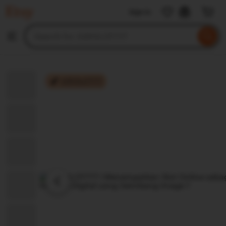
JUDISLOT777
Sign in
Skip
to
Search
Browse
ontent
for
items
or
shops
JUDISLOT777