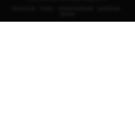
Terms of Use
Privacy
Interest-based ads
Local Shops
Regions