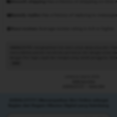
Smooth shipping
Has a history of shipping on time w
Speedy replies
Has a history of replying to messages
Rave reviews
Average review rating is 4.8 or higher.
JUDISLOT777:
menghadirkan link resmi untuk akses situs slot. Pla
memudahkan pemain menikmati permainan slot dengan aman dan
dengan fitur login cepat dan navigasi yang ramah pengguna. Setia
aman, sementara update hasil dan informasi permainan selalu ters
Read
Dengan JUDISLOT777, pengguna bisa merasakan pengalaman ber
the
nyaman, adil, dan terpercaya, menjadikannya pilihan utama bagi pe
full
Listed on Sep 9, 2025
Indonesia.
description
2266 favorites
JUDISLOT777
Agen Slot
JUDISLOT777 | Menempatkan Slot Online sebagai
Bagian dari Ragam Hiburan Digital yang Seimbang