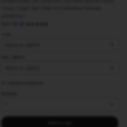
pengendalian diri yang baik, aktivitas hiburan tetap
terasa ringan dan tidak menimbulkan tekanan
berlebihan.
5
SLOT 168
out
of
Color
5
stars
Size ∣ Add on
Add personalization
Quantity
Add to cart