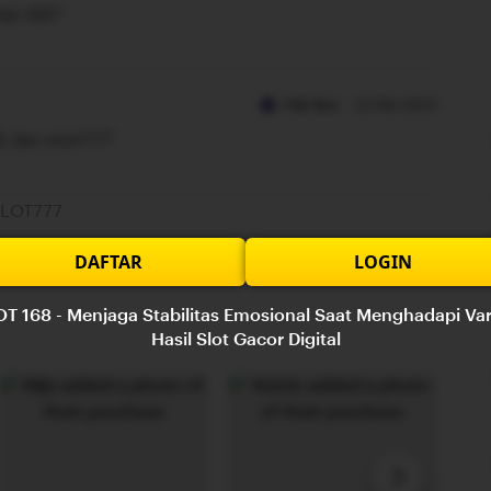
tap dah"
Pak Bos
22 Mei 2025
8 dan slot777"
DAFTAR
LOGIN
Show other item reviews from SLOT 168
T 168 - Menjaga Stabilitas Emosional Saat Menghadapi Var
Hasil Slot Gacor Digital