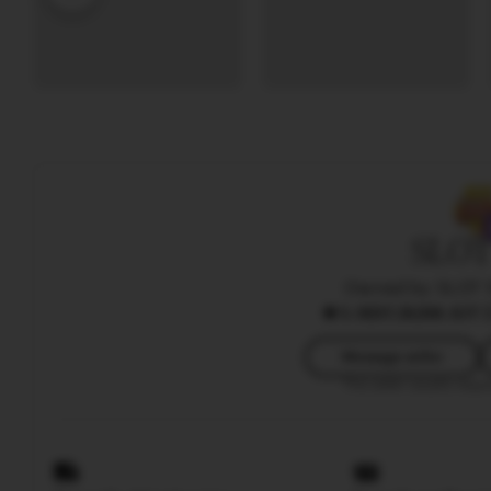
M
e
w
.
w
T
b
a
y
u
P
f
a
i
k
k
B
SLOT
o
s
Owned by SLOT 
5.9
(97.2k)
98.8JT ☑
Message seller
This seller usually res