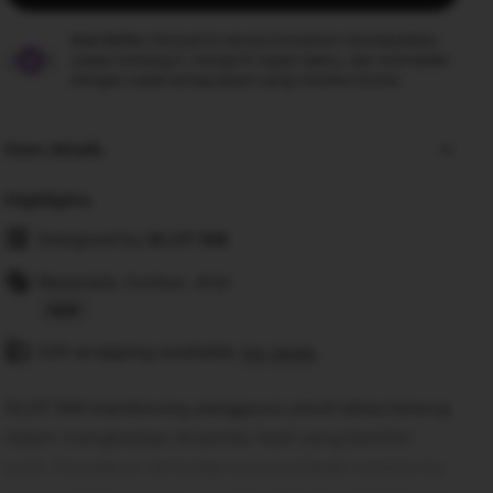
Star Seller.
Penjual ini secara konsisten mendapatkan
ulasan bintang 5, mengirim tepat waktu, dan membalas
dengan cepat setiap pesan yang mereka terima.
5)
Value (99)
Comfort (53)
Ease of use (12)
Condition (2)
Item details
Highlights
Designed by
SLOT 168
Materials: Cotton, Knit
Read
Gift wrapping available
the
See details
full
SLOT 168 mendorong pengguna untuk tetap tenang
description
dalam menghadapi dinamika hasil yang bersifat
acak. Kesadaran terhadap emosi pribadi membantu