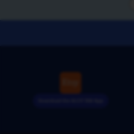
En
y
em
Download the SLOT 168 App