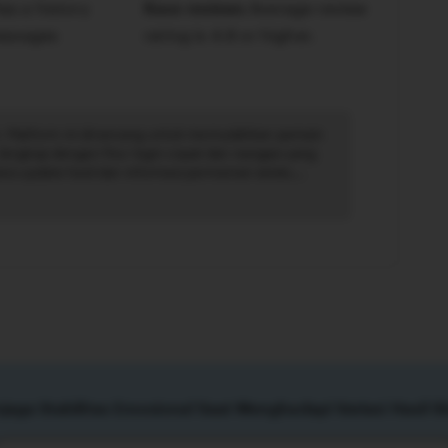
as a history
Rave reviews
Average review
messages
rating is 4.8 or higher.
ot. Platform ini dirancang untuk memudahkan pemain
engkap dengan fitur login cepat dan navigasi yang
ra update hasil dan informasi permainan selalu
bisa merasakan pengalaman bermain slot88 yang
a bagi pecinta slot online di Indonesia.
aga Stabilitas Emosional Saat Menghadapi Variasi Hasil Sl