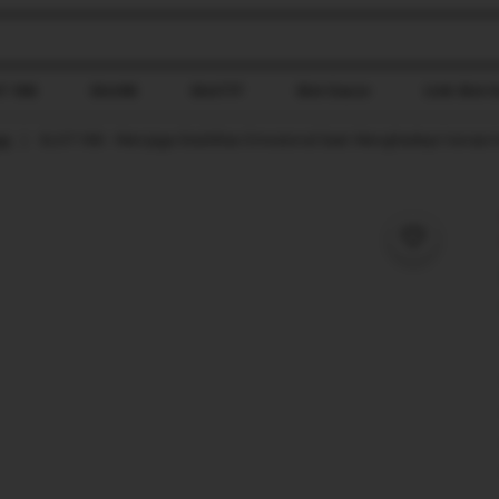
T 168
Slot88
Slot777
Slot Gacor
Link Slot 
or
SLOT 168 - Menjaga Stabilitas Emosional Saat Menghadapi Variasi Ha
 | 
Add
to
Favorites