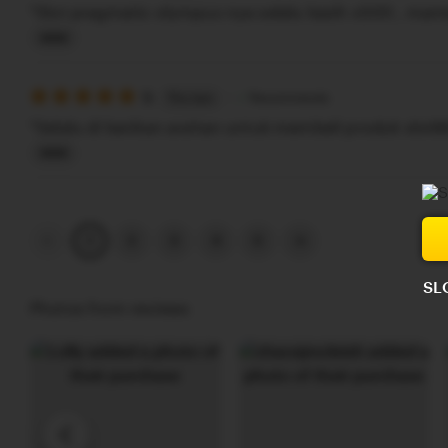
r
"Slot pragmatic olympus nya selalu kasih x500 , man
of
t
5
e
i
stars
L
v
n
i
i
5
g
5
Recommends
This item
s
out
e
r
"Selalu di berikan arahan untuk membeli produk slot8
of
t
w
5
e
i
stars
L
b
v
n
i
y
i
g
s
L
e
Previous
Next
r
2
3
4
5
1
t
page
page
O
w
e
i
W
b
SLO
v
n
L
Photos from reviews
y
i
g
O
M
e
r
W
a
w
e
r
b
v
c
y
i
o