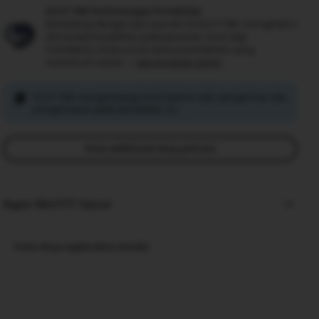
SLOT 168 Perlindungan Pembelian
Berbelanja dengan percaya diri di SLOT 168, mengetahui
jika terjadi kesalahan pada pesanan, kami siap
membantu Anda untuk semua pembelian yang
memenuhi syarat —
see program terms
SLOT 168 mengimbangi emisi karbon dari pengiriman dan
pengemasan pada pembelian ini.
View additional shop policies
Agen Slot777 Gacor
View shop registration details