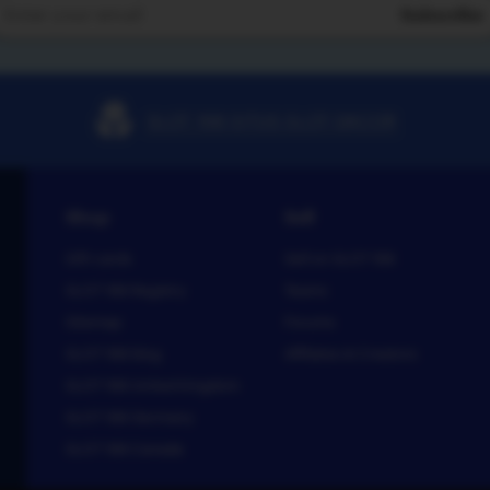
Subscribe
ter
our
ail
SLOT 168 SITUS SLOT GACOR
Shop
Sell
Gift cards
Sell on SLOT 168
SLOT 168 Registry
Teams
Sitemap
Forums
SLOT 168 blog
Affiliates & Creators
SLOT 168 United Kingdom
SLOT 168 Germany
SLOT 168 Canada