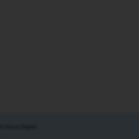
ot Gacor Digital