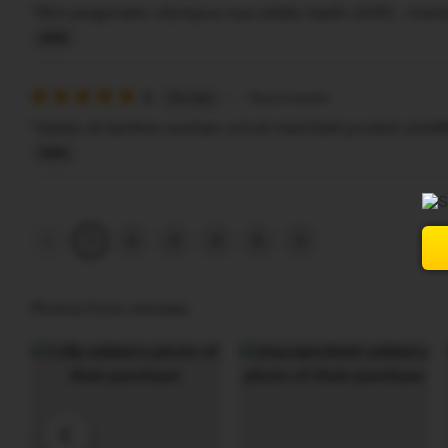
r
"Slot pragmatic olympus nya selalu kasih x500 , man
of
t
5
e
i
stars
L
v
n
i
i
5
g
5
Recommends
This item
s
out
e
r
"Selalu di berikan arahan untuk membeli produk slot8
of
t
w
5
e
i
stars
L
b
v
n
i
y
i
g
s
L
e
Previous
Next
r
2
3
4
5
1
t
page
page
O
w
e
i
W
b
v
n
L
Photos from reviews
y
i
g
O
M
e
r
W
a
w
e
r
b
v
c
y
i
o