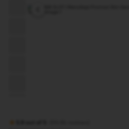
5.9 out of 5
(99.8k reviews)