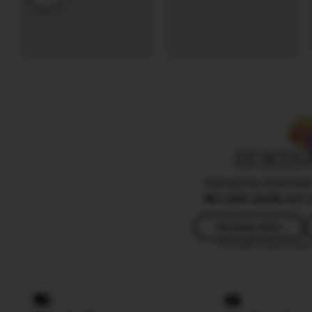
M
e
w
.
w
T
b
a
y
u
P
f
a
i
k
k
B
HOKI16
o
s
Owned by HOKI168
5.9
(97.2k)
98.8JT ☑
Message seller
This seller usually res