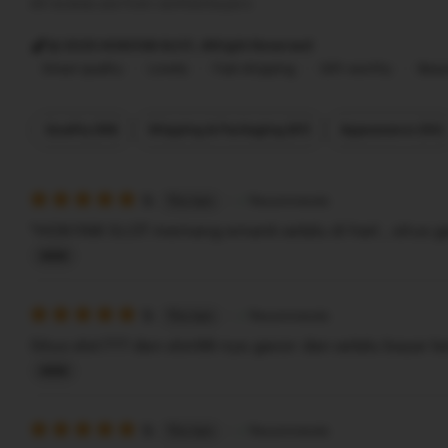
All reviews are from verified buyers
@ 2025 HOKI168 SLOT, Allright Reversed
Great quality
Lovely
Fast shipping
Gift-worthy
Beau
Filter
Quality (99)
Shipping & Packaging (87)
Appearance (55)
by
category
5
5
Recommends
This item
out
"HOKI168 SLOT memang emank selalu di hati , situ
of
5
stars
L
i
5
5
Recommends
This item
s
out
Situs slot777 dan slot88 nya gacor dan selalu bayar
of
t
5
i
stars
L
n
i
5
g
5
Recommends
This item
s
out