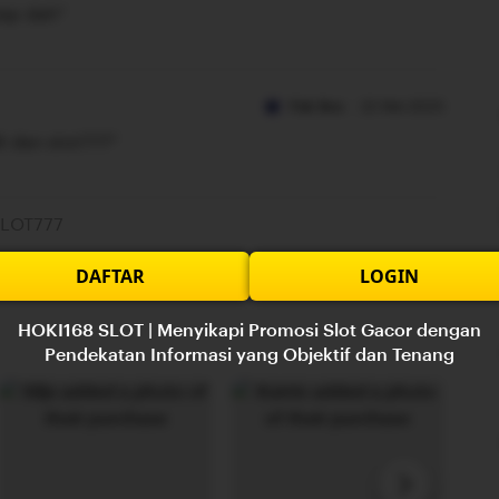
tap dah"
Pak Bos
22 Mei 2025
8 dan slot777"
Show other item reviews from HOKI168 SLOT
DAFTAR
LOGIN
HOKI168 SLOT | Menyikapi Promosi Slot Gacor dengan
Pendekatan Informasi yang Objektif dan Tenang