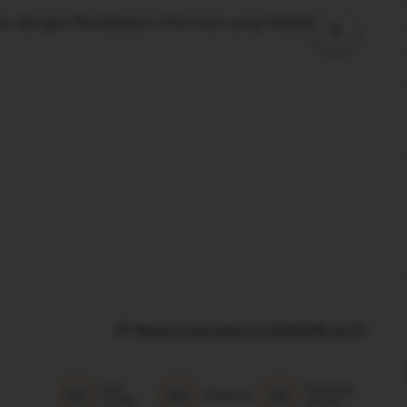
Report this item to HOKI168 SLOT
Item
Customer
5/5
5/5
5/5
Shipping
quality
service