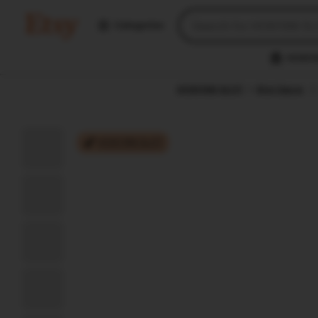
Skip
Search
HOKI168
to
Categories
SLOT
for
Content
items
or
HOKI1
shops
HOKI168 SLOT
Slot Gacor
 |
HOKI168 SLOT