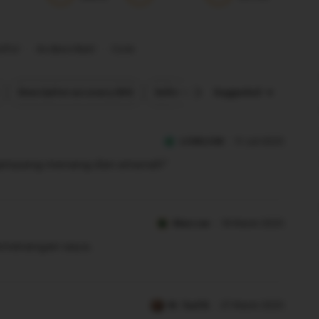
tiful
As described
Cute
Suggested
Description accuracy (60)
Seller service (82)
Sizing & Fit (2
LOWLOW
11 Juli 2025
s gampang menang dan amanah"
Marcow
19 Maret 2025
 kemenangan saya.
M. Taufik
27 Maret 2025