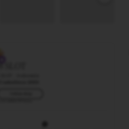
8 SLOT
 SLOT
|
Indonesia
️ sales
Since 2005
Follow shop
ponds
within 24 hours.