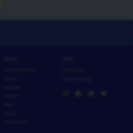
About
Help
HOKI168 SLOT, Inc.
Help Center
Policies
Privacy settings
Investors
Instagram
Facebook
Pinterest
Youtube
Careers
Press
Impact
Legal imprint