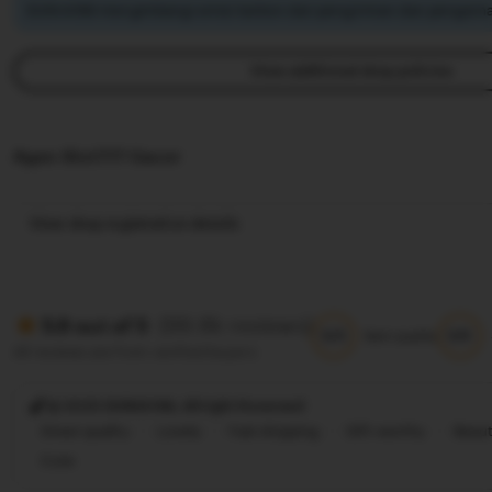
DUNIA168 mengimbangi emisi karbon dari pengiriman dan pengemas
View additional shop policies
Agen Slot777 Gacor
View shop registration details
(99.8k reviews)
5.9 out of 5
5/5
5/5
Item quality
All reviews are from verified buyers
@ 2025 DUNIA168, Allright Reversed
Great quality
Lovely
Fast shipping
Gift-worthy
Beaut
Cute