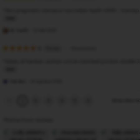
out
i
i
of
"Slot pragmatic olympus nya selalu kasih x500 , mantap
5
e
n
stars
w
g
L
b
r
i
M. Taufik
22 Mei 2025
y
e
s
L
v
5
t
5
Recommends
This item
out
O
i
i
of
"Selalu di berikan arahan untuk membeli produk slot88 d
5
W
e
n
stars
L
w
g
L
O
b
r
i
Pak Bos
22 Agustus 2025
W
y
e
s
M
v
t
Previous
Next
2
3
4
5
Show other it
1
page
page
a
i
i
r
e
n
Photos from reviews
c
w
g
o
b
r