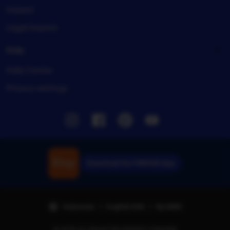
Impact
Legal imprint
Help
Help Center
Privacy settings
Instagram
Facebook
Pinterest
Youtube
Download the FINN168 App
Indonesia | English (US) | Rp (IDR)
© 2025 ALLRIGHT REVERSED | FINN168