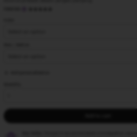
kontrol pribadi dalam jangka panjang.
5
FINN168
out
of
Color
5
stars
Size ∣ Add on
Add personalization
Quantity
Add to cart
Star Seller.
Penjual ini secara konsisten mendapatkan ulasan