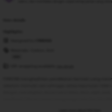
waktu, dan membalas dengan cepat setiap pesan yang mere
Item details
Highlights
Designed by
FINN168
Materials: Cotton, Knit
Read
Gift wrapping available
the
See details
full
FINN168 menghadirkan pendekatan bermain yang men
description
sebelum memulai sesi sehingga setiap keputusan tidak 
Dengan menetapkan durasi serta batas dana sejak awal
menikmati hiburan tanpa mengganggu prioritas lain dal
Kerangka yang jelas membantu menjaga konsistensi se
Learn more about this item