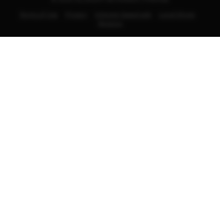
Terms of Use
Privacy
Interest-based ads
Local Shops
Regions