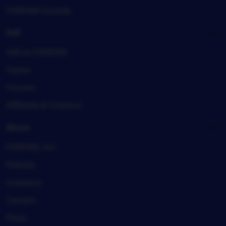
FINN168 Canada
Sell
Sell on FINN168
Teams
Forums
Affiliates & Creators
About
FINN168, Inc.
Policies
Investors
Careers
Press