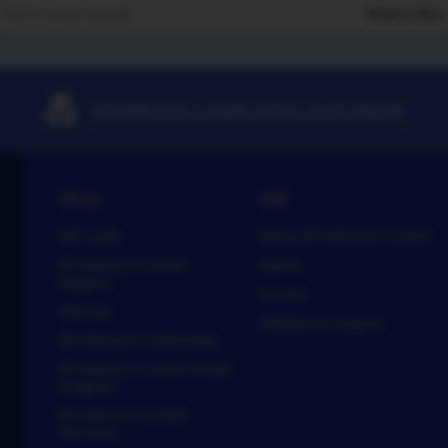
Subscribe
ter
our
ail
BTV168 SLOT LOGIN SITUS SLOT GACOR
Shop
Sell
Gift cards
Sell on BTV168 SLOT LOGIN
BTV168 SLOT LOGIN
Teams
Registry
Forums
Sitemap
Affiliates & Creators
BTV168 SLOT LOGIN blog
BTV168 SLOT LOGIN United
Kingdom
BTV168 SLOT LOGIN
Germany