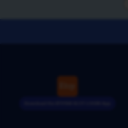
En
y
em
Download the BTV168 SLOT LOGIN App