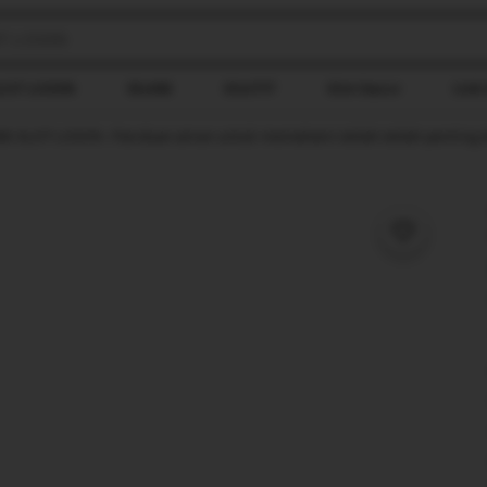
LOT LOGIN
Slot88
Slot777
Slot Gacor
Link
8 SLOT LOGIN : Panduan aman untuk memahami istilah istilah penting 
Add
to
Favorites