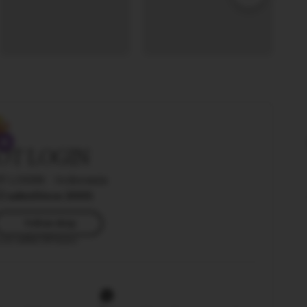
OT LOGIN
OT LOGIN
|
Indonesia
️ sales
Since 2005
Follow shop
ponds
within 24 hours.