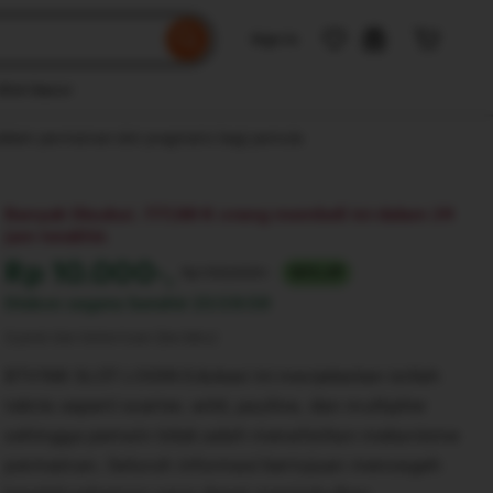
Sign in
 Slot Gacor
dalam permainan slot pragmatic bagi pemula
Banyak Disukai. 777,88 K orang membeli ini dalam 24
jam terakhir.
Harga:
Rp 10.000-,
Normal:
Rp 100,000+
90% off
Diskon segera berahir
23:59:59
Syarat dan ketentuan (berlaku)
BTV168 SLOT LOGIN Edukasi ini menjelaskan istilah
teknis seperti scatter, wild, payline, dan multiplier
sehingga pemain tidak salah menafsirkan mekanisme
permainan. Seluruh informasi bertujuan mencegah