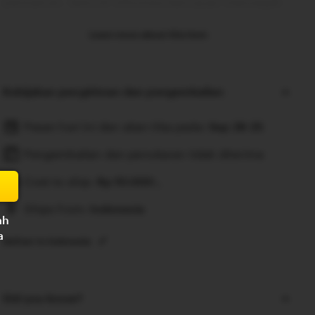
permainan. Seluruh informasi bertujuan mencegah
kesalahpahaman yang dapat menimbulkan
Learn more about this item
ekspektasi keliru serta membantu menjaga
permainan tetap dalam batas aman.
Kebijakan pengiriman dan pengembalian
Untuk mendapatkan akun resmi BTV168 SLOT LOGIN
silahkan daftar akun dan segera lakukan deposit
Pesan hari ini dan akan tiba pada:
Sep 28-25
pertama untuk menang maxwin bersama kami.
Pengembalian dan penukaran tidak diterima
Cost to ship:
Rp
10.000-,
Ships from:
Indonesia
ah
a
Deliver to Indonesia
Did you know?