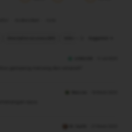
tiful
As described
Cute
Suggested
Description accuracy (60)
Seller service (82)
Sizing & Fit (2
LOWLOW
11 Juli 2025
 situs gampang menang dan amanah"
Marcow
19 Maret 2025
 kemenangan saya.
M. Taufik
27 Maret 2025