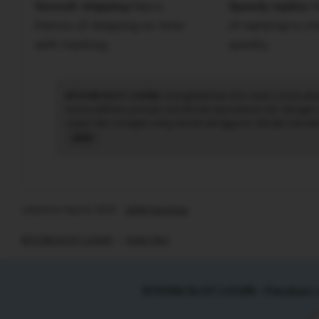
Smooth shipping
Has a
Speedy replies
H
history of shipping on time
of replying to 
with tracking.
quickly.
BTV168 SLOT LOGIN:
menghadirkan link resmi untuk akses
memudahkan pemain menikmati permainan slot dengan am
cepat dan navigasi yang ramah pengguna. Setiap transaks
permainan selalu tersedia secara real-time. Dengan BT
Read
pengalaman bermain slot88 yang nyaman, adil, dan terpe
the
online di Indonesia.
full
description
Listed on Sep 9, 2025
2266 favorites
BTV168 SLOT LOGIN
Agen Slot
BTV168 SLOT LOGIN : Panduan a