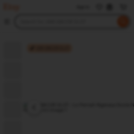
JAM
Sign in
Skip
GACOR
SLOT
to
Search
Browse
ontent
for
items
or
shops
JAM GACOR SLOT