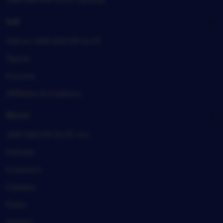
Sell
Sell on JAM GACOR SLOT
Teams
Forums
Affiliates & Creators
About
JAM GACOR SLOT, Inc.
Policies
Investors
Careers
Press
Impact