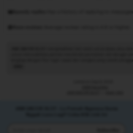
Speedy replies
Has a history of replying to messages
Rave reviews
Average review rating is 4.8 or higher.
JAM GACOR SLOT:
menghadirkan link resmi untuk akses situs slot
untuk memudahkan pemain menikmati permainan slot dengan am
lengkap dengan fitur login cepat dan navigasi yang ramah penggun
dijamin aman, sementara update hasil dan informasi permainan sel
Read
time. Dengan JAM GACOR SLOT, pengguna bisa merasakan penga
the
yang nyaman, adil, dan terpercaya, menjadikannya pilihan utama b
full
Listed on Sep 9, 2025
di Indonesia.
description
2266 favorites
JAM GACOR SLOT
Agen Slot
JAM GACOR SLOT : Lo Pernah Ngerasa Dunia
Nggak Lucu Lagi? Coba Klik Link Ini
Subscribe
Enter