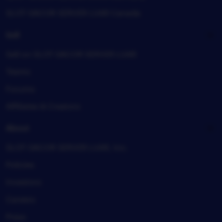
SLOT GACOR SERVER LUAR Canada
Sell
Sell on SLOT GACOR SERVER LUAR
Teams
Forums
Affiliates & Creators
About
SLOT GACOR SERVER LUAR, Inc.
Policies
Investors
Careers
Press