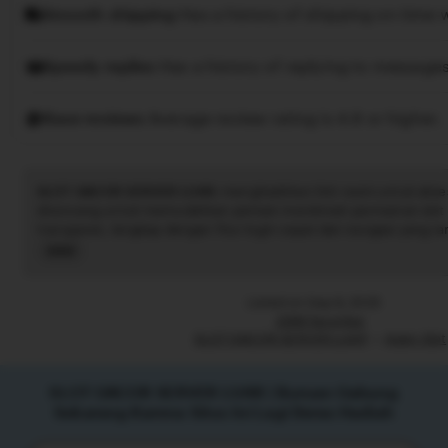
Smooth shipping
Has a history of shipping on time w
Speedy replies
Has a history of replying to messages
Rave reviews
Average review rating is 4.8 or higher.
SLOT GACOR SERVER LUAR:
menghadirkan link resmi untuk akses s
dirancang untuk memudahkan pemain menikmati permainan slot
transparan, lengkap dengan fitur login cepat dan navigasi yang 
transaksi dijamin aman, sementara update hasil dan informasi per
Read
secara real-time. Dengan SLOT GACOR SERVER LUAR, pengguna 
the
pengalaman bermain slot88 yang nyaman, adil, dan terpercaya, m
full
Listed on Sep 9, 2025
utama bagi pecinta slot online di Indonesia.
description
2266 favorites
SLOT GACOR SERVER LUAR
Agen Slot
SLOT GACOR SERVER LUAR | Buruan Gabung
Sekarang Karena Situs Ini Lagi Deras Hadiah