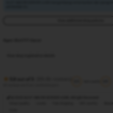
SLOT GACOR SERVER LUAR mengimbangi emisi karbon dari pengir
pembelian ini.
View additional shop policies
Agen Slot777 Gacor
View shop registration details
(99.8k reviews)
5.9 out of 5
5/5
5/5
Item quality
All reviews are from verified buyers
@ 2025 SLOT GACOR SERVER LUAR, Allright Reversed
Great quality
Lovely
Fast shipping
Gift-worthy
Beaut
Cute