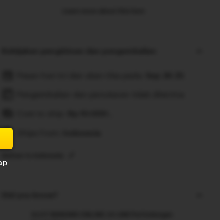
sekarang dan lihat sendiri kenapa situs ini makin
Learn more about this item
populer di kalangan anak muda.
Untuk mendapatkan akun resmi SLOT MANDIRI
Kebijakan pengiriman dan pengembalian
ONLINE 24 JAM silahkan daftar akun dan segera
lakukan deposit pertama untuk menang maxwin
Pesan hari ini dan akan tiba pada:
Sep 28-25
bersama kami.
Pengembalian dan penukaran tidak diterima
Cost to ship:
Rp
10.000-,
Ships from:
Indonesia
Deliver to Indonesia
ap
Did you know?
SLOT MANDIRI ONLINE 24 JAM Perlindungan