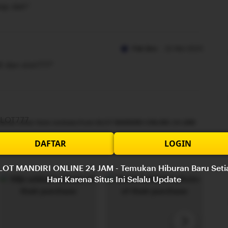
tap dah"
Pak Bos
22 Mei 2025
8 dan slot777"
Show other item reviews from SLOT MANDIRI ONLINE 24 JAM
DAFTAR
LOGIN
LOT MANDIRI ONLINE 24 JAM - Temukan Hiburan Baru Seti
Hari Karena Situs Ini Selalu Update