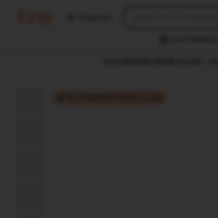
Skip
Search
SLOT
to
Categories
MANDIRI
for
ONLINE
Content
items
24
or
SLOT MANDIRI
JAM
shops
SLOT MANDIRI ONLINE 24 JAM
Sl
SLOT MANDIRI ONLINE 24 JAM