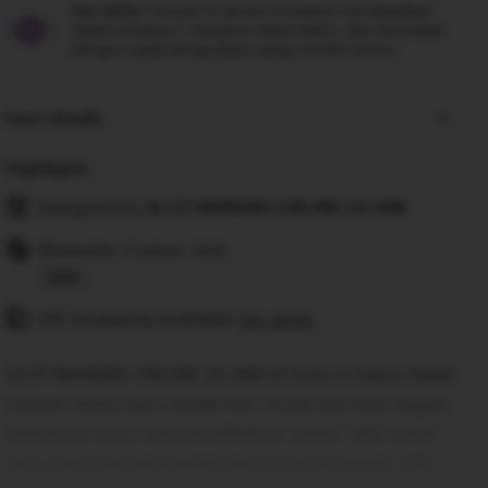
Star Seller.
Penjual ini secara konsisten mendapatkan
ulasan bintang 5, mengirim tepat waktu, dan membalas
dengan cepat setiap pesan yang mereka terima.
Item details
5)
Value (99)
Comfort (53)
Ease of use (12)
Condition (2)
Highlights
Designed by
SLOT MANDIRI ONLINE 24 JAM
Materials: Cotton, Knit
Read
Gift wrapping available
the
See details
full
SLOT MANDIRI ONLINE 24 JAM Di situs ini kamu bakal
description
nemuin acara baru setiap hari, mulai dari kuis ringan,
tantangan lucu, sampai talkshow santai. Gak cuma
seru, tapi juga ada hadiah dan promo menarik. Klik