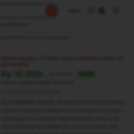
Sign in
Link Slot Gacor
 Hari Karena Situs Ini Selalu Update
Banyak Disukai. 777,88 K orang membeli ini dalam 24
jam terakhir.
Harga:
Rp 10.000-,
Normal:
Rp 100,000+
90% off
Diskon segera berahir
23:59:59
Syarat dan ketentuan (berlaku)
SLOT MANDIRI ONLINE 24 JAM Di situs ini kamu bakal
nemuin acara baru setiap hari, mulai dari kuis ringan,
tantangan lucu, sampai talkshow santai. Gak cuma
seru, tapi juga ada hadiah dan promo menarik. Klik