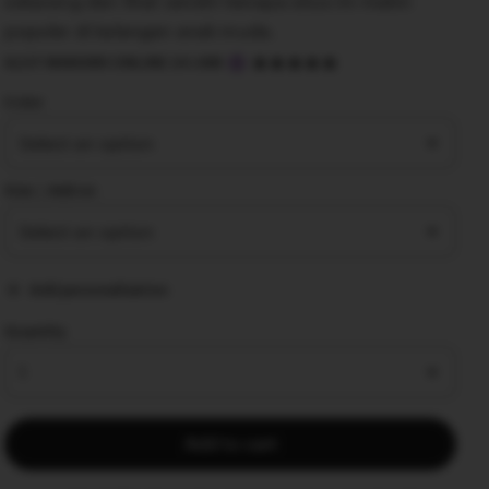
sekarang dan lihat sendiri kenapa situs ini makin
populer di kalangan anak muda.
5
SLOT MANDIRI ONLINE 24 JAM
out
of
Color
5
stars
Size ∣ Add on
Add personalization
Quantity
Add to cart