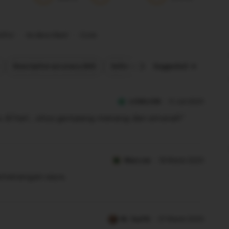
tiful
As described
Cute
Suggested
Description accuracy (60)
Seller service (82)
Sizing & Fit (2
LOWLOW
11 Juli 2025
di hati , situs gampang menang dan amanah"
Marcow
19 Maret 2025
 kemenangan saya.
M. Taufik
27 Maret 2025