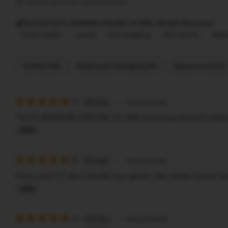
All reviews are from verified buyers
@ 2025 SLOT MANDIRI ONLINE 24 JAM, Allright Reversed
Great quality
Lovely
Fast shipping
Gift-worthy
Beau
Filter
Quality (99)
Shipping & Packaging (87)
Appearance (55)
by
category
5
5
Recommends
This item
out
"SLOT MANDIRI ONLINE 24 JAM memang emank selalu 
of
5
stars
L
i
5
5
Recommends
This item
s
out
Situs slot777 dan slot88 nya gacor dan selalu bayar
of
t
5
i
stars
L
n
i
5
g
5
Recommends
This item
s
out